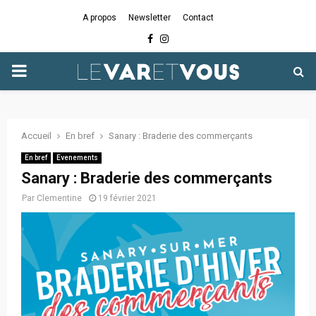
A propos
Newsletter
Contact
Facebook
Instagram
PRIMARY
MENU
Accueil
En bref
Sanary : Braderie des commerçants
En bref
Evenements
Sanary : Braderie des commerçants
Par
Clementine
19 février 2021