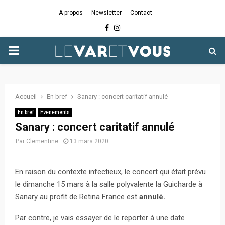
A propos
Newsletter
Contact
Facebook
Instagram
PRIMARY
MENU
Accueil
En bref
Sanary : concert caritatif annulé
En bref
Evenements
Sanary : concert caritatif annulé
Par
Clementine
13 mars 2020
En raison du contexte infectieux, le concert qui était prévu
le dimanche 15 mars à la salle polyvalente la Guicharde à
Sanary au profit de Retina France est
annulé.
Par contre, je vais essayer de le reporter à une date