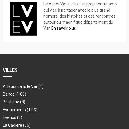
Le Var et Vous, c’est un projet entre amis
qui vise à partager avec le plus grand
nombre, des histoires et des rencontres
autour du magnifique département du
Var.
En savoir plus !
VILLES
Ailleurs dans le Var
(1)
Bandol
(186)
Boutique
(8)
Evenements
(1 031)
Evenos
(3)
La Cadière
(36)