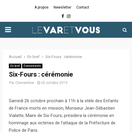
A propos
Newsletter
Contact
Facebook
Instagram
PRIMARY
MENU
Accueil
En bref
Six-Fours : cérémonie
En bref
Evenements
Six-Fours : cérémonie
Par
Clementine
25 octobre 2019
Samedi 26 octobre prochain à 11h à la stèle des Enfants
de France morts en mission, Monsieur Jean-Sébastien
Vialatte, Maire de Six-Fours, présidera la cérémonie en
hommage aux victimes de l’attaque de la Préfecture de
Police de Paris.