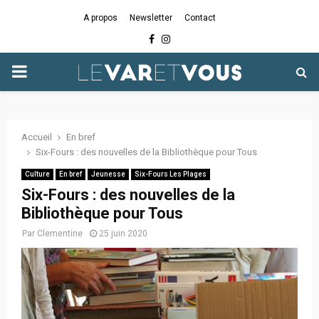
A propos
Newsletter
Contact
Facebook
Instagram
PRIMARY
MENU
Accueil
En bref
Six-Fours : des nouvelles de la Bibliothèque pour Tous
Culture
En bref
Jeunesse
Six-Fours Les Plages
Six-Fours : des nouvelles de la
Bibliothèque pour Tous
Par
Clementine
25 juin 2020