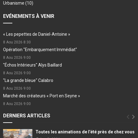
Urbanisme
(10)
EVÉNEMENTS À VENIR
« Les pepettes de Daniel-Antoine »
8 Aou 2026
8:30
Opération "Embarquement Immédiat"
8 Aou 2026
9:00
"Échos Intérieurs" Alys Baillard
8 Aou 2026
9:00
"La grande bleue" Calabro
8 Aou 2026
9:00
Marché des créateurs « Port en Seyne »
8 Aou 2026
9:00
DERNIERS ARTICLES
Toutes les animations de l’été près de chez vous