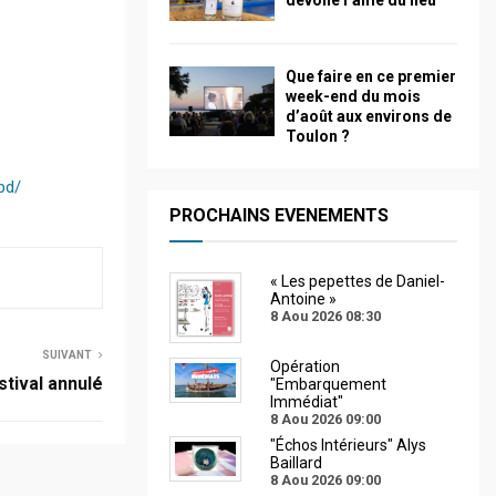
dévoile l’âme du lieu
Que faire en ce premier
week-end du mois
d’août aux environs de
Toulon ?
bd/
PROCHAINS EVENEMENTS
« Les pepettes de Daniel-
Antoine »
8 Aou 2026
08:30
SUIVANT
Opération
stival annulé
"Embarquement
Immédiat"
8 Aou 2026
09:00
"Échos Intérieurs" Alys
Baillard
8 Aou 2026
09:00