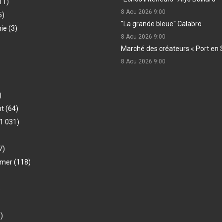
11)
8 Aou 2026
9:00
5)
"La grande bleue" Calabro
hie
(3)
8 Aou 2026
9:00
Marché des créateurs « Port en 
8 Aou 2026
9:00
)
nt
(64)
1 031)
7)
-mer
(118)
)
)