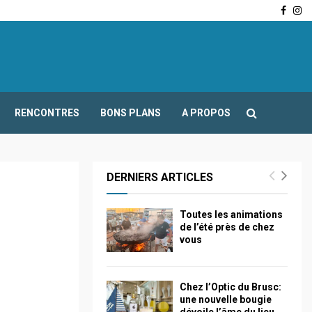
Face
In
-Fours : Frédéric Boccaletti s’adresse aux associations…
RENCONTRES
BONS PLANS
A PROPOS
DERNIERS ARTICLES
Toutes les animations
de l’été près de chez
vous
Chez l’Optic du Brusc:
une nouvelle bougie