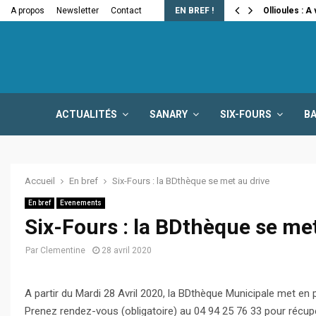
e la fermeture…
A propos
Newsletter
Contact
EN BREF !
Ollioules : A
ACTUALITÉS
SANARY
SIX-FOURS
B
Accueil
En bref
Six-Fours : la BDthèque se met au drive
En bref
Evenements
Six-Fours : la BDthèque se met
Par
Clementine
28 avril 2020
A partir du Mardi 28 Avril 2020, la BDthèque Municipale met en
Prenez rendez-vous (obligatoire) au 04 94 25 76 33 pour récup