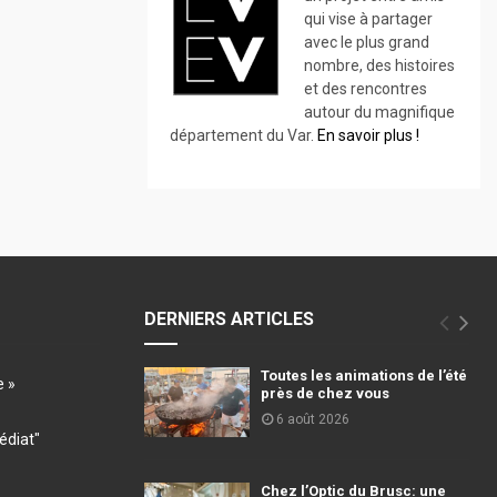
qui vise à partager
avec le plus grand
nombre, des histoires
et des rencontres
autour du magnifique
département du Var.
En savoir plus !
DERNIERS ARTICLES
Toutes les animations de l’été
e »
près de chez vous
6 août 2026
diat"
Chez l’Optic du Brusc: une