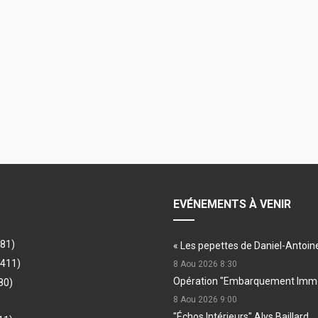
EVÉNEMENTS À VENIR
481)
« Les pepettes de Daniel-Antoin
(411)
8 Aou 2026
8:30
Opération "Embarquement Immé
80)
8 Aou 2026
9:00
"Échos Intérieurs" Alys Baillard