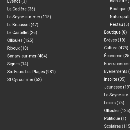
bien-être
(
Evenos
(3)
Boutique
(
La Cadière
(36)
Naturopat
La Seyne-sur-mer
(118)
Restau
(5)
Le Beausset
(47)
Boutique
(8)
Le Castellet
(26)
Brèves
(18)
Ollioules
(125)
Culture
(478)
Riboux
(10)
Économie
(25
Sanary-sur-mer
(484)
Environneme
Signes
(14)
Evenements
(
Six-Fours Les Plages
(981)
Insolite
(35)
St Cyr sur mer
(52)
Jeunesse
(19
La Seyne-sur
Loisirs
(75)
Ollioules
(125
Politique
(1)
Scolaires
(115