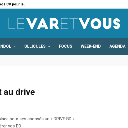
 vos CV pour le…
Six
ANDOL
OLLIOULES
FOCUS
WEEK-END
AGENDA
 au drive
 place pour ses abonnés un « DRIVE BD ».
érer vos BD.