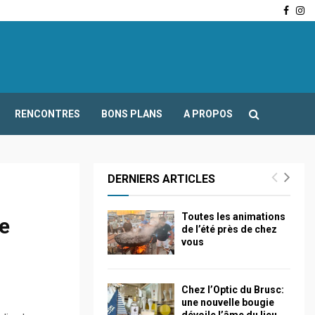
Face
In
-Fours : Frédéric Boccaletti s’adresse aux associations…
RENCONTRES
BONS PLANS
A PROPOS
DERNIERS ARTICLES
Toutes les animations
ue
de l’été près de chez
vous
Chez l’Optic du Brusc:
une nouvelle bougie