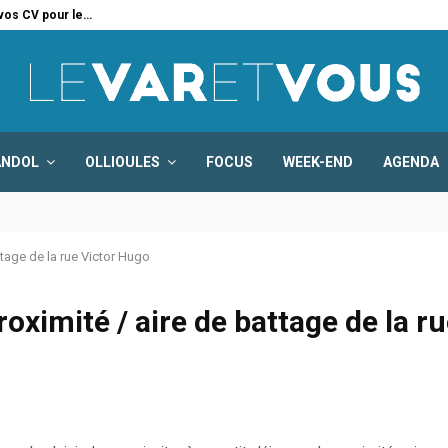
 vos CV pour le…
Six
ANDOL
OLLIOULES
FOCUS
WEEK-END
AGENDA
ttage de la rue Victor Hugo
roximité / aire de battage de la r