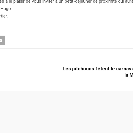
a le plaisir de vous inviter à un petit-déjeuner de proximité qui aura 
 Hugo.
tier.
Les pitchouns fêtent le carnav
la 