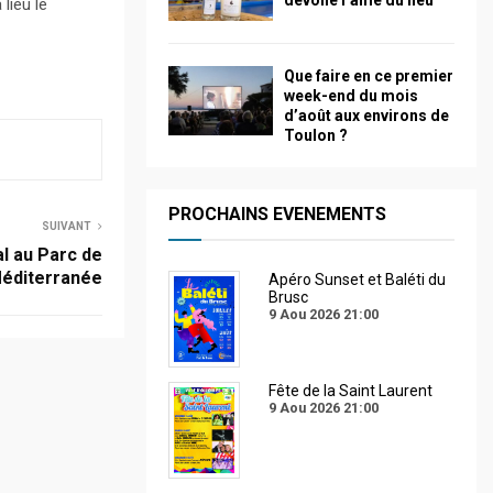
dévoile l’âme du lieu
lieu le
Que faire en ce premier
week-end du mois
d’août aux environs de
Toulon ?
PROCHAINS EVENEMENTS
SUIVANT
al au Parc de
Méditerranée
Apéro Sunset et Baléti du
Brusc
9 Aou 2026
21:00
Fête de la Saint Laurent
9 Aou 2026
21:00