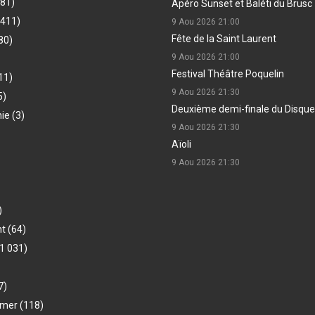
481)
Apéro Sunset et Baléti du Brusc
(411)
9 Aou 2026
21:00
Fête de la Saint Laurent
80)
9 Aou 2026
21:00
Festival Théâtre Poquelin
11)
9 Aou 2026
21:30
5)
Deuxième demi-finale du Disque
hie
(3)
9 Aou 2026
21:30
Aïoli
9 Aou 2026
21:30
)
nt
(64)
1 031)
7)
-mer
(118)