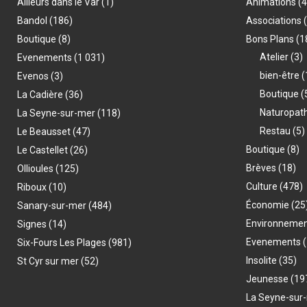
Ailleurs dans le Var
(1)
Animations
(
Bandol
(186)
Associations
Boutique
(8)
Bons Plans
(1
Atelier
(3)
Evenements
(1 031)
bien-être
(
Evenos
(3)
Boutique
(
La Cadière
(36)
Naturopat
La Seyne-sur-mer
(118)
Restau
(5)
Le Beausset
(47)
Boutique
(8)
Le Castellet
(26)
Brèves
(18)
Ollioules
(125)
Culture
(478)
Riboux
(10)
Économie
(25
Sanary-sur-mer
(484)
Environneme
Signes
(14)
Evenements
(
Six-Fours Les Plages
(981)
Insolite
(35)
St Cyr sur mer
(52)
Jeunesse
(19
La Seyne-sur