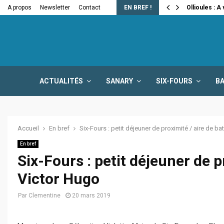
e la fermeture…
A propos
Newsletter
Contact
EN BREF !
Ollioules : A
ACTUALITÉS
SANARY
SIX-FOURS
B
Accueil
En bref
Six-Fours : petit déjeuner de proximité / aire de ba
En bref
Six-Fours : petit déjeuner de p
Victor Hugo
Par
Clementine
20 mars 2019