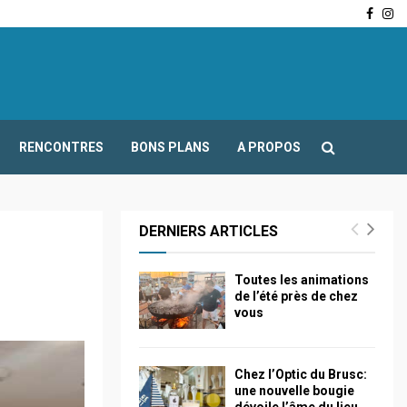
Face
In
-Fours : Frédéric Boccaletti s’adresse aux associations…
RENCONTRES
BONS PLANS
A PROPOS
DERNIERS ARTICLES
Toutes les animations
de l’été près de chez
vous
Chez l’Optic du Brusc:
une nouvelle bougie