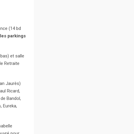
ence (14 bd
 les parkings
bas) et salle
e Retraite
an Jaurès)
aul Ricard,
 de Bandol,
, Eureka,
sabelle
oeuvré pour