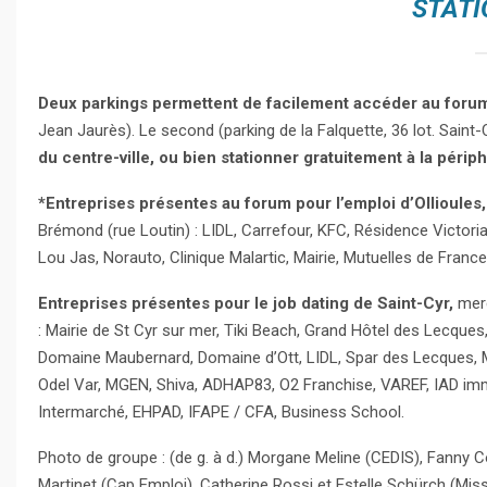
STATI
Deux parkings permettent de facilement accéder au forum 
Jean Jaurès). Le second (parking de la Falquette, 36 lot. Saint-
du centre-ville, ou bien stationner gratuitement à la périph
*Entreprises présentes au forum pour l’emploi d’Ollioules,
Brémond (rue Loutin) : LIDL, Carrefour, KFC, Résidence Victor
Lou Jas, Norauto, Clinique Malartic, Mairie, Mutuelles de Franc
Entreprises présentes pour le job dating de Saint-Cyr,
merc
: Mairie de St Cyr sur mer, Tiki Beach, Grand Hôtel des Lecques,
Domaine Maubernard, Domaine d’Ott, LIDL, Spar des Lecques, Ma
Odel Var, MGEN, Shiva, ADHAP83, O2 Franchise, VAREF, IAD immo
Intermarché, EHPAD, IFAPE / CFA, Business School.
Photo de groupe : (de g. à d.) Morgane Meline (CEDIS), Fanny Col
Martinet (Cap Emploi), Catherine Rossi et Estelle Schürch (Missi