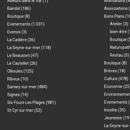
Ailleurs dans le Var
(1)
Animations
(
Bandol
(186)
Associations
Boutique
(8)
Bons Plans
(1
Atelier
(3)
Evenements
(1 031)
bien-être
(
Evenos
(3)
Boutique
(
La Cadière
(36)
Naturopat
La Seyne-sur-mer
(118)
Restau
(5)
Le Beausset
(47)
Boutique
(8)
Le Castellet
(26)
Brèves
(18)
Ollioules
(125)
Culture
(478)
Riboux
(10)
Économie
(25
Sanary-sur-mer
(484)
Environneme
Signes
(14)
Evenements
(
Six-Fours Les Plages
(981)
Insolite
(35)
St Cyr sur mer
(52)
Jeunesse
(19
La Seyne-sur