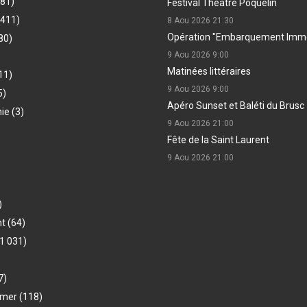
481)
Festival Théâtre Poquelin
(411)
8 Aou 2026
21:30
Opération "Embarquement Immé
80)
9 Aou 2026
9:00
Matinées littéraires
11)
9 Aou 2026
9:00
5)
Apéro Sunset et Baléti du Brusc
hie
(3)
9 Aou 2026
21:00
Fête de la Saint Laurent
9 Aou 2026
21:00
)
nt
(64)
1 031)
7)
-mer
(118)