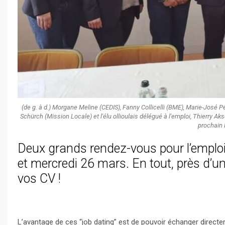
(de g. à d.) Morgane Meline (CEDIS), Fanny Collicelli (BME), Marie-José Pé
Schürch (Mission Locale) et l'élu ollioulais délégué à l'emploi, Thierry 
prochain 
Deux grands rendez-vous pour l’emploi s
et mercredi 26 mars. En tout, près d’u
vos CV !
L’avantage de ces “job dating” est de pouvoir échanger directe