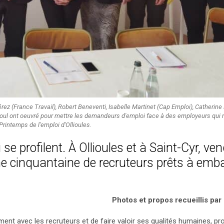
rez (France Travail), Robert Beneventi, Isabelle Martinet (Cap Emploi), Catherine 
Aksoul ont oeuvré pour mettre les demandeurs d'emploi face à des employeurs qui r
Printemps de l'emploi d'Ollioules.
e profilent. À Ollioules et à Saint-Cyr, ve
ne cinquantaine de recruteurs prêts à emb
Photos et propos recueillis par 
ment avec les recruteurs et de faire valoir ses qualités humaines, pr