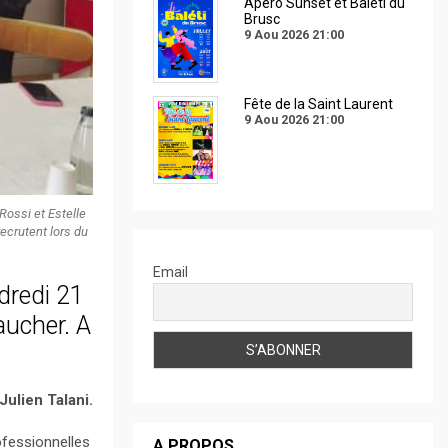
Apéro Sunset et Baléti du
Brusc
9 Aou 2026
21:00
Fête de la Saint Laurent
9 Aou 2026
21:00
Rossi et Estelle
ecrutent lors du
Email
ndredi 21
aucher. A
Julien Talani.
ofessionnelles
A PROPOS