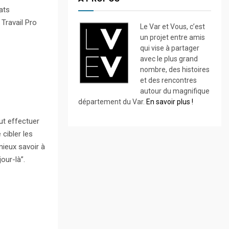
ats
 Travail Pro
Le Var et Vous, c’est
un projet entre amis
qui vise à partager
avec le plus grand
nombre, des histoires
et des rencontres
autour du magnifique
département du Var.
En savoir plus !
faut effectuer
cibler les
mieux savoir à
our-là”.