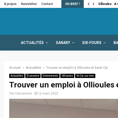
e la fermeture…
A propos
Newsletter
Contact
EN BREF !
Ollioules : A
ACTUALITÉS
SANARY
SIX-FOURS
B
Accueil
Actualités
Trouver un emploi à Ollioules et Saint-Cyr
Actualités
Économie
Evenements
Ollioules
St Cyr sur mer
Trouver un emploi à Ollioules 
Par
Clementine
16 mars 2025