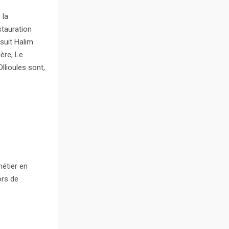
 la
estauration
rsuit Halim
ère, Le
llioules sont,
métier en
ors de