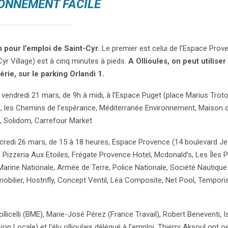
ONNEMENT FACILE
pour l’emploi de Saint-Cyr.
Le premier est celui de l’Espace Prov
Cyr Village) est à cinq minutes à pieds.
A Ollioules, on peut utiliser
érie, sur le parking Orlandi 1.
vendredi 21 mars, de 9h à midi, à l’Espace Puget (place Marius Troto
ia, les Chemins de l’espérance, Méditerranée Environnement, Maison d
e, Solidom, Carrefour Market
redi 26 mars, de 15 à 18 heures, Espace Provence (14 boulevard Je
 Pizzeria Aux Etoiles, Frégate Provence Hotel, Mcdonald’s, Les Îles P
rine Nationale, Armée de Terre, Police Nationale, Société Nautique
bilier, Hostnfly, Concept Ventil, Léa Composite, Net Pool, Temporis
licelli (BME), Marie-José Pérez (France Travail), Robert Beneventi, I
on Locale) et l’élu ollioulais délégué à l’emploi, Thierry Aksoul ont 