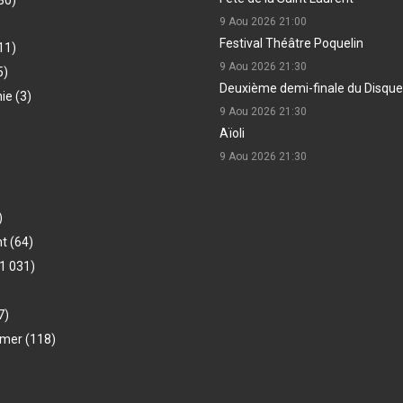
80)
9 Aou 2026
21:00
Festival Théâtre Poquelin
11)
9 Aou 2026
21:30
5)
Deuxième demi-finale du Disque
hie
(3)
9 Aou 2026
21:30
Aïoli
9 Aou 2026
21:30
)
nt
(64)
1 031)
7)
-mer
(118)
)