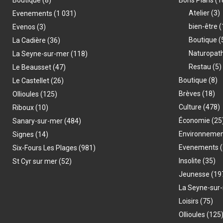
Boutique
(8)
Bons Plans
(1
Atelier
(3)
Evenements
(1 031)
bien-être
(
Evenos
(3)
Boutique
(
La Cadière
(36)
Naturopat
La Seyne-sur-mer
(118)
Restau
(5)
Le Beausset
(47)
Boutique
(8)
Le Castellet
(26)
Brèves
(18)
Ollioules
(125)
Culture
(478)
Riboux
(10)
Économie
(25
Sanary-sur-mer
(484)
Environneme
Signes
(14)
Evenements
(
Six-Fours Les Plages
(981)
Insolite
(35)
St Cyr sur mer
(52)
Jeunesse
(19
La Seyne-sur
Loisirs
(75)
Ollioules
(125