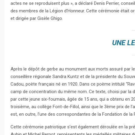
actes ne se reproduisent plus », a déclaré Denis Perrier, conse
des membres de la Légion d’Honneur. Cette cérémonie était or
et dirigée par Gisèle Ghigo.
UNE L
Après le dépôt de gerbe au monument aux morts assuré par le
conseillère régionale Sandra Kuntz et de la présidente du Sou
Cadou, poète français né en 1920. Dans ce poème intitulé “Raven
camp de concentration du même nom. Ce texte, choisi par la dé
par cette jeune six-fournais, âgée de 15 ans, qui a obtenu en 20
troisième, au collège Font-de-Fillol, ainsi que le 3ème prix de 
est, en outre, l’une des correspondantes de la Fondation de la 
Cette cérémonie patriotique s’est également déroulée en la prés
Aubin et Michel Bernot, représentants les médaillés militaires 