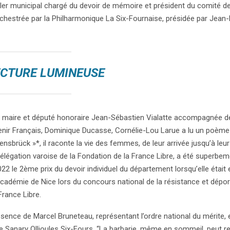
iller municipal chargé du devoir de mémoire et président du comité de
chestrée par la Philharmonique La Six-Fournaise, présidée par Jean-
ECTURE LUMINEUSE
 maire et député honoraire Jean-Sébastien Vialatte accompagnée de
venir Français, Dominique Ducasse, Cornélie-Lou Larue a lu un poèm
sbrück »*, il raconte la vie des femmes, de leur arrivée jusqu’à leur
légation varoise de la Fondation de la France Libre, a été superbe
22 le 2ème prix du devoir individuel du département lorsqu’elle était
l’académie de Nice lors du concours national de la résistance et déport
France Libre.
ence de Marcel Bruneteau, représentant l’ordre national du mérite, e
de Sanary Ollioules Six-Fours. “La barbarie, même en sommeil, peut r