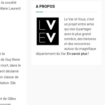
 la société
A PROPOS
Marie Laurent
Le Var et Vous, c’est
un projet entre amis
qui vise à partager
avec le plus grand
nombre, des histoires
et des rencontres
autour du magnifique
 la
département du Var.
En savoir plus !
e de Guy René
 mort, dans le
ment déclamé
 en classe de
ation. Elle
t de Gilles
essurgir