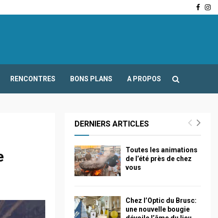
Face
In
-Fours : Frédéric Boccaletti s’adresse aux associations…
RENCONTRES
BONS PLANS
A PROPOS
DERNIERS ARTICLES
Toutes les animations
e
de l’été près de chez
vous
Chez l’Optic du Brusc:
une nouvelle bougie