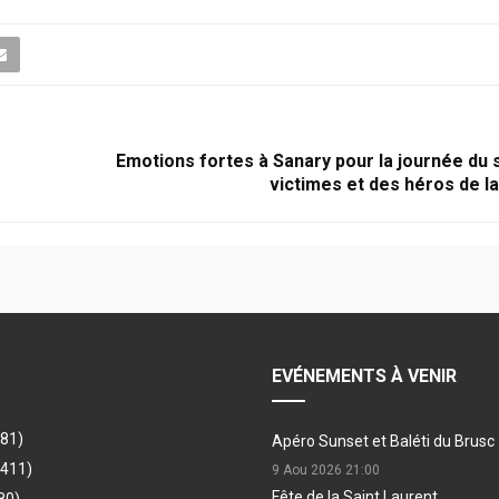
Emotions fortes à Sanary pour la journée du 
victimes et des héros de l
EVÉNEMENTS À VENIR
481)
Apéro Sunset et Baléti du Brusc
(411)
9 Aou 2026
21:00
Fête de la Saint Laurent