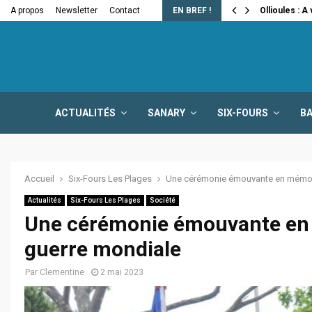
e la fermeture…
A propos
Newsletter
Contact
EN BREF !
Ollioules : A
ACTUALITÉS
SANARY
SIX-FOURS
B
Accueil
Six-Fours Les Plages
Une cérémonie émouvante en mémoir
Actualités
Six-Fours Les Plages
Société
Une cérémonie émouvante en 
guerre mondiale
Par
Clementine
2 mai 2023