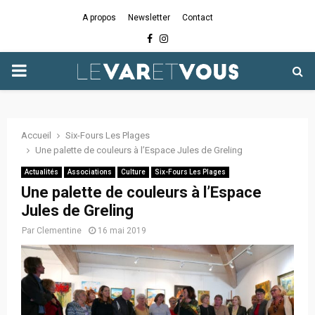
A propos
Newsletter
Contact
Facebook
Instagram
PRIMARY
MENU
Accueil
Six-Fours Les Plages
Une palette de couleurs à l’Espace Jules de Greling
Actualités
Associations
Culture
Six-Fours Les Plages
Une palette de couleurs à l’Espace
Jules de Greling
Par
Clementine
16 mai 2019