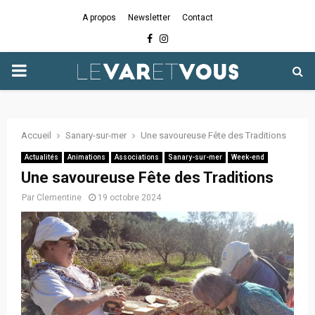
A propos
Newsletter
Contact
Facebook
Instagram
PRIMARY
MENU
Accueil
Sanary-sur-mer
Une savoureuse Fête des Traditions
Actualités
Animations
Associations
Sanary-sur-mer
Week-end
Une savoureuse Fête des Traditions
Par
Clementine
19 octobre 2024