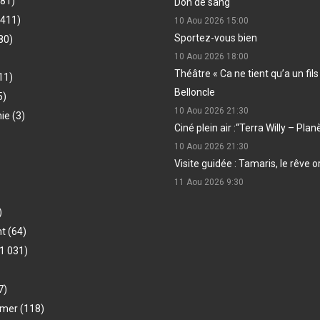
481)
Don de sang
(411)
10 Aou 2026
15:00
Sportez-vous bien
80)
10 Aou 2026
18:00
Théâtre « Ca ne tient qu’a un fil
11)
Belloncle
5)
10 Aou 2026
21:30
hie
(3)
Ciné plein air :“Terra Willy – Pla
10 Aou 2026
21:30
Visite guidée : Tamaris, le rêve o
11 Aou 2026
9:30
)
nt
(64)
1 031)
7)
-mer
(118)