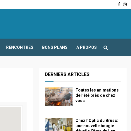
Face
In
-Fours : Frédéric Boccaletti s’adresse aux associations…
RENCONTRES
BONS PLANS
A PROPOS
DERNIERS ARTICLES
Toutes les animations
de l’été près de chez
vous
Chez l’Optic du Brusc:
une nouvelle bougie