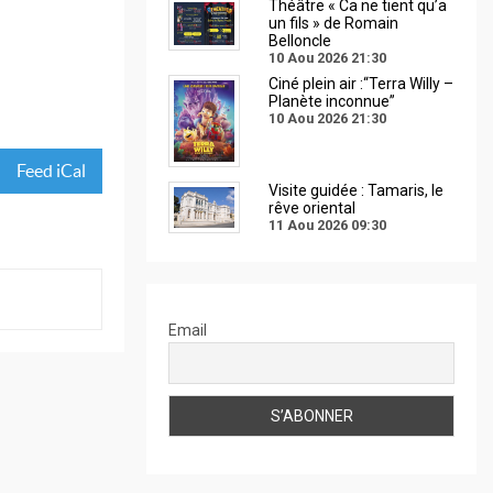
Théâtre « Ca ne tient qu’a
un fils » de Romain
Belloncle
10 Aou 2026
21:30
Ciné plein air :“Terra Willy –
Planète inconnue”
10 Aou 2026
21:30
Feed iCal
Visite guidée : Tamaris, le
rêve oriental
11 Aou 2026
09:30
Email