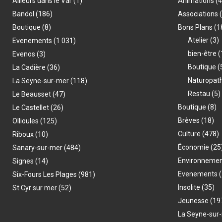
Ailleurs dans le Var
(1)
Animations
(
Bandol
(186)
Associations
Boutique
(8)
Bons Plans
(1
Atelier
(3)
Evenements
(1 031)
bien-être
(
Evenos
(3)
Boutique
(
La Cadière
(36)
Naturopat
La Seyne-sur-mer
(118)
Restau
(5)
Le Beausset
(47)
Boutique
(8)
Le Castellet
(26)
Brèves
(18)
Ollioules
(125)
Culture
(478)
Riboux
(10)
Économie
(25
Sanary-sur-mer
(484)
Environneme
Signes
(14)
Evenements
(
Six-Fours Les Plages
(981)
Insolite
(35)
St Cyr sur mer
(52)
Jeunesse
(19
La Seyne-sur