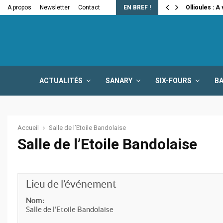
e la fermeture…
A propos
Newsletter
Contact
EN BREF !
Ollioules : A
ACTUALITÉS
SANARY
SIX-FOURS
B
Accueil
Salle de l’Etoile Bandolaise
Salle de l’Etoile Bandolaise
Lieu de l’événement
Nom:
Salle de l’Etoile Bandolaise