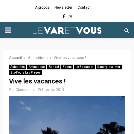
A propos
Newsletter
Contact
Facebook
Instagram
PRIMARY
MENU
Accueil
Animations
Vive les vacances !
Actualités
Animations
Bandol
Focus
Le Beausset
Sanary-sur-mer
Six-Fours Les Plages
Vive les vacances !
Par
Clementine
8 février 2019