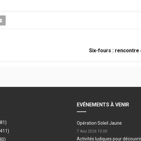
Six-fours : rencontre
EVÉNEMENTS À VENIR
481)
Opération Soleil Jaune
(411)
7 Aou 2026
10:00
Activités ludiques pour découvri
80)