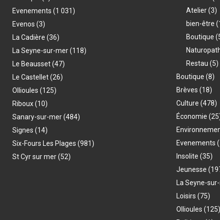
Atelier
(3)
Evenements
(1 031)
bien-être
(
Evenos
(3)
Boutique
(
La Cadière
(36)
Naturopat
La Seyne-sur-mer
(118)
Restau
(5)
Le Beausset
(47)
Boutique
(8)
Le Castellet
(26)
Brèves
(18)
Ollioules
(125)
Culture
(478)
Riboux
(10)
Économie
(25
Sanary-sur-mer
(484)
Environneme
Signes
(14)
Evenements
(
Six-Fours Les Plages
(981)
Insolite
(35)
St Cyr sur mer
(52)
Jeunesse
(19
La Seyne-sur
Loisirs
(75)
Ollioules
(125