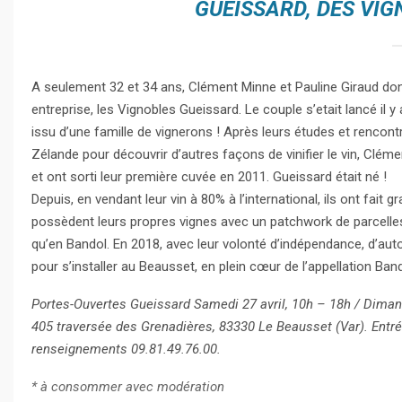
GUEISSARD, DES VIG
A seulement 32 et 34 ans, Clément Minne et Pauline Giraud don
entreprise, les Vignobles Gueissard. Le couple s’etait lancé il y
issu d’une famille de vignerons ! Après leurs études et rencontr
Zélande pour découvrir d’autres façons de vinifier le vin, Clém
et ont sorti leur première cuvée en 2011. Gueissard était né !
Depuis, en vendant leur vin à 80% à l’international, ils ont fait gr
possèdent leurs propres vignes avec un patchwork de parcelles 
qu’en Bandol. En 2018, avec leur volonté d’indépendance, d’aut
pour s’installer au Beausset, en plein cœur de l’appellation Ban
Portes-Ouvertes Gueissard Samedi 27 avril, 10h – 18h / Diman
405 traversée des Grenadières, 83330 Le Beausset (Var). Entrée,
renseignements 09.81.49.76.00.
* à consommer avec modération