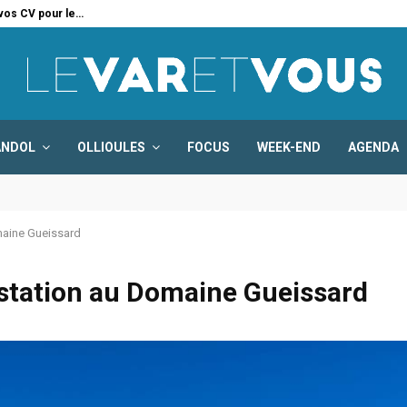
 vos CV pour le…
Six
ANDOL
OLLIOULES
FOCUS
WEEK-END
AGENDA
maine Gueissard
station au Domaine Gueissard