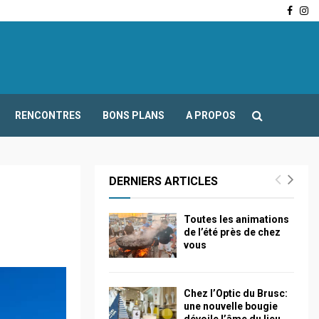
Face
In
-Fours : Frédéric Boccaletti s’adresse aux associations…
RENCONTRES
BONS PLANS
A PROPOS
DERNIERS ARTICLES
Toutes les animations
de l’été près de chez
vous
Chez l’Optic du Brusc:
une nouvelle bougie