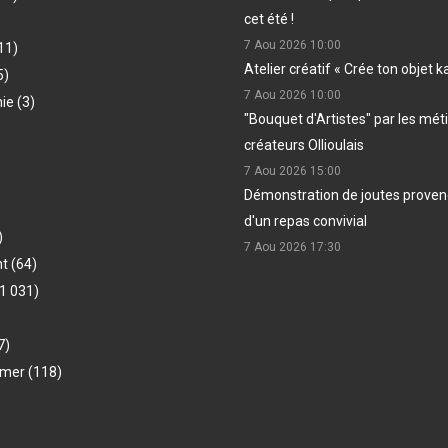
cet été !
7 Aou 2026
10:00
11)
Atelier créatif « Crée ton objet k
5)
7 Aou 2026
10:00
hie
(3)
"Bouquet d'Artistes" par les méti
créateurs Ollioulais
7 Aou 2026
15:00
Démonstration de joutes provenç
d'un repas convivial
)
7 Aou 2026
17:30
nt
(64)
1 031)
7)
-mer
(118)
)