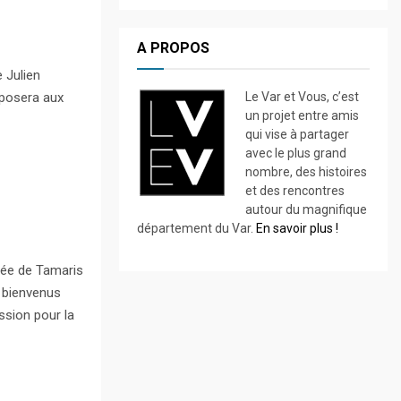
A PROPOS
e Julien
oposera aux
Le Var et Vous, c’est
un projet entre amis
qui vise à partager
avec le plus grand
nombre, des histoires
et des rencontres
autour du magnifique
département du Var.
En savoir plus !
llée de Tamaris
s bienvenus
ssion pour la