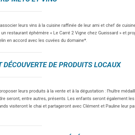
ssocier leurs vins à la cuisine raffinée de leur ami et chef de cuisin
a un restaurant éphémère « Le Carré 2 Vigne chez Gueissard » et pr
elin en accord avec les cuvées du domaine*.
T DÉCOUVERTE DE PRODUITS LOCAUX
oposer leurs produits à la vente et à la dégustation : l’huître médai
ndre seront, entre autres, présents. Les enfants seront également le
ands visiteront le chai et partageront avec Clément et Pauline leur pa