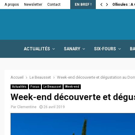
e la fermeture…
A propos
Newsletter
Contact
EN BREF !
Ollioules : A
ACTUALITÉS
SANARY
SIX-FOURS
B
Accueil
Le Beausset
Week-end découverte et dégustation au Do
Actualités
Focus
Le Beausset
Week-end
Week-end découverte et dégu
Par
Clementine
26 avril 2019