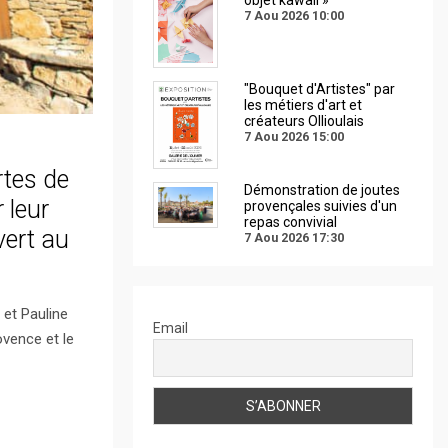
7 Aou 2026
10:00
"Bouquet d'Artistes" par
les métiers d'art et
créateurs Ollioulais
7 Aou 2026
15:00
rtes de
Démonstration de joutes
 leur
provençales suivies d'un
repas convivial
vert au
7 Aou 2026
17:30
 et Pauline
Email
ovence et le