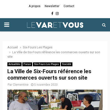
A propos
Newsletter
Contact
Facebook
Instagram
PRIMARY
MENU
Accueil
Six-Fours Les Plages
La Ville de Six-Fours référence les commerces ouverts sur son
site
Actualités
Focus
Six-Fours Les Plages
Société
La Ville de Six-Fours référence les
commerces ouverts sur son site
Par
Clementine
5 novembre 2020