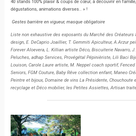
40 stands 100% plaisir & coups de cœur, à découvrir en famille
dégustations, animations diverses… » !
Gestes barrière en vigueur, masque obligatoire
Liste non exhaustive des exposants du Marché des Créateurs &
design, E. DeCaprio Joaillier, T. Gemmiti Apiculteur, A.Arzur pei
Forever Aloevera, L. Killian artiste Déco, Biscuiterie Navarro
Peluches, adhap Services, Provégétal Pépinièriste, Lili Baci Bij
Louison, Carole Laure artiste, M. Neppel coach sportif, Fence
Seniors, FGM Couture, Baby Rêve collection enfant, Maneo Créa
Peintre et bijoux, Domaine de vins La Présidente, Chouchoute 
recyclage et Déco mobilier, les Petites Assiettes, Artisan trait