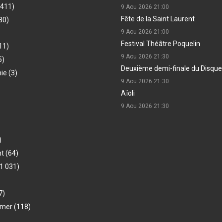
(411)
9 Aou 2026
21:00
Fête de la Saint Laurent
80)
9 Aou 2026
21:00
Festival Théâtre Poquelin
11)
9 Aou 2026
21:30
5)
Deuxième demi-finale du Disque
hie
(3)
9 Aou 2026
21:30
Aïoli
9 Aou 2026
21:30
)
nt
(64)
1 031)
7)
-mer
(118)