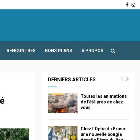
Face
In
-Fours : Frédéric Boccaletti s’adresse aux associations…
RENCONTRES
BONS PLANS
A PROPOS
DERNIERS ARTICLES
Toutes les animations
hé
de l’été près de chez
vous
Chez l’Optic du Brusc:
une nouvelle bougie