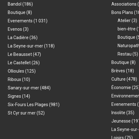
Bandol
(186)
Associations
Boutique
(8)
Bons Plans
(1
Atelier
(3)
Evenements
(1 031)
bien-être
(
Evenos
(3)
Boutique
(
La Cadière
(36)
Naturopat
La Seyne-sur-mer
(118)
Restau
(5)
Le Beausset
(47)
Boutique
(8)
Le Castellet
(26)
Brèves
(18)
Ollioules
(125)
Culture
(478)
Riboux
(10)
Économie
(25
Sanary-sur-mer
(484)
Environneme
Signes
(14)
Evenements
(
Six-Fours Les Plages
(981)
Insolite
(35)
St Cyr sur mer
(52)
Jeunesse
(19
La Seyne-sur
Loisirs
(75)