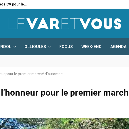
 vos CV pour le…
Six
ANDOL
OLLIOULES
FOCUS
WEEK-END
AGENDA
nneur pour le premier marché d’automne
à l’honneur pour le premier marc