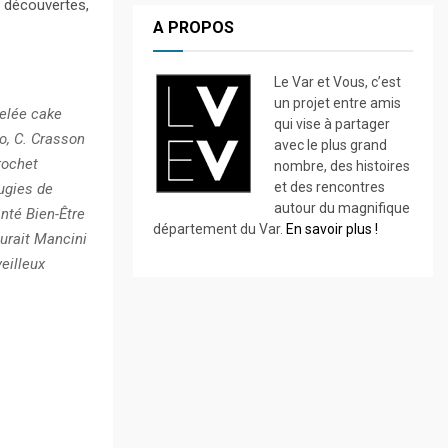
s découvertes,
A PROPOS
Le Var et Vous, c’est
un projet entre amis
celée cake
qui vise à partager
mo, C. Crasson
avec le plus grand
rochet
nombre, des histoires
et des rencontres
ougies de
autour du magnifique
nté Bien-Être
département du Var.
En savoir plus !
urait Mancini
eilleux