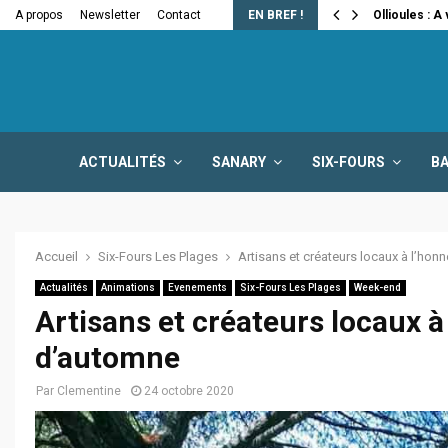
e la fermeture…
A propos
Newsletter
Contact
EN BREF !
Ollioules : A
ACTUALITÉS
SANARY
SIX-FOURS
B
Accueil
Six-Fours Les Plages
Artisans et créateurs locaux à l’ho
Actualités
Animations
Evenements
Six-Fours Les Plages
Week-end
Artisans et créateurs locaux 
d’automne
Par
Clementine
24 octobre 2020