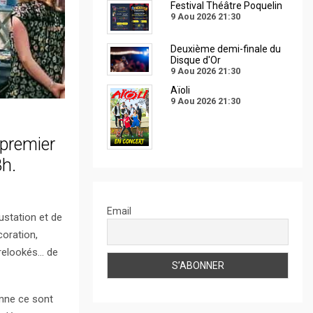
Festival Théâtre Poquelin
9 Aou 2026
21:30
Deuxième demi-finale du
Disque d'Or
9 Aou 2026
21:30
Aïoli
9 Aou 2026
21:30
 premier
8h.
Email
ustation et de
coration,
 relookés… de
omne ce sont