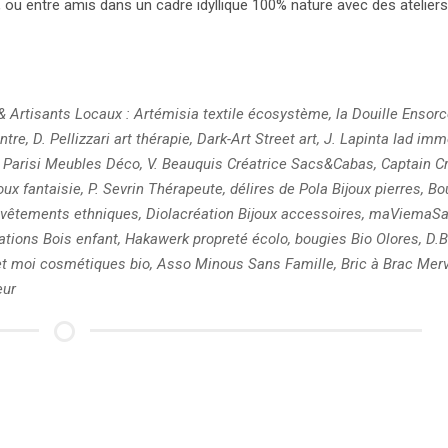
, ou entre amis dans un cadre idyllique 100% nature avec des atelier
 Artisants Locaux : Artémisia textile écosystème, la Douille Ensor
ntre, D. Pellizzari art thérapie, Dark-Art Street art, J. Lapinta Iad im
, J. Parisi Meubles Déco, V. Beauquis Créatrice Sacs&Cabas, Captain C
oux fantaisie, P. Sevrin Thérapeute, délires de Pola Bijoux pierres, B
d vêtements ethniques, Diolacréation Bijoux accessoires, maViemaSa
tions Bois enfant, Hakawerk propreté écolo, bougies Bio Olores, D.B
et moi cosmétiques bio, Asso Minous Sans Famille, Bric à Brac Merv
eur