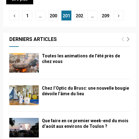
Navigation
1
…
200
201
202
…
209
des
articles
DERNIERS ARTICLES
Toutes les animations de l’été près de
chez vous
Chez l’Optic du Brusc: une nouvelle bougie
dévoile l’âme du lieu
Que faire en ce premier week-end du mois
d’août aux environs de Toulon ?