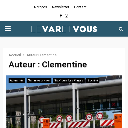
A propos
Newsletter
Contact
Facebook
Instagram
PRIMARY
MENU
Accueil
Auteur
Clementine
Auteur :
Clementine
Actualités
Sanary-sur-mer
Six-Fours Les Plages
Société