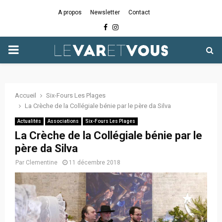
A propos
Newsletter
Contact
Facebook
Instagram
PRIMARY
MENU
Accueil
Six-Fours Les Plages
La Crèche de la Collégiale bénie par le père da Silva
Actualités
Associations
Six-Fours Les Plages
La Crèche de la Collégiale bénie par le
père da Silva
Par
Clementine
11 décembre 2018