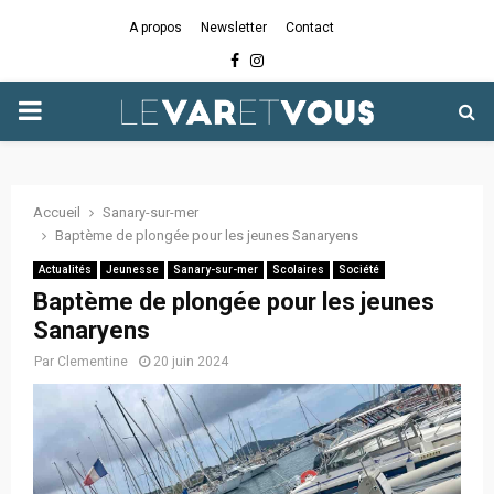
A propos
Newsletter
Contact
Facebook
Instagram
PRIMARY
MENU
Accueil
Sanary-sur-mer
Baptème de plongée pour les jeunes Sanaryens
Actualités
Jeunesse
Sanary-sur-mer
Scolaires
Société
Baptème de plongée pour les jeunes
Sanaryens
Par
Clementine
20 juin 2024