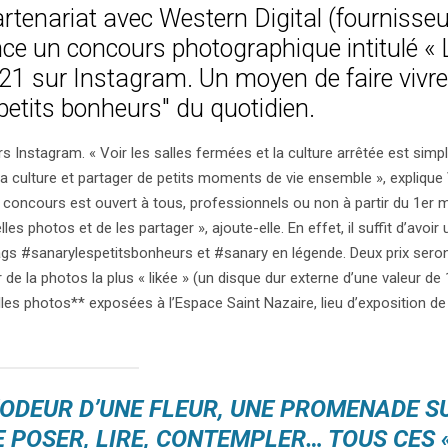
enariat avec Western Digital (fournisseu
nce un concours photographique intitulé « 
21 sur Instagram. Un moyen de faire vivre
 petits bonheurs" du quotidien.
urs Instagram. « Voir les salles fermées et la culture arrêtée est sim
 culture et partager de petits moments de vie ensemble », explique 
e concours est ouvert à tous, professionnels ou non à partir du 1er m
s photos et de les partager », ajoute-elle. En effet, il suffit d’avoi
s #sanarylespetitsbonheurs et #sanary en légende. Deux prix seront
eur de la photos la plus « likée » (un disque dur externe d’une valeur de
 belles photos** exposées à l’Espace Saint Nazaire, lieu d’exposition d
L’ODEUR D’UNE FLEUR, UNE PROMENADE S
E POSER, LIRE, CONTEMPLER… TOUS CES 