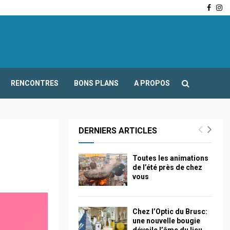
Face
In
-Fours : Frédéric Boccaletti s’adresse aux associations…
RENCONTRES
BONS PLANS
A PROPOS
DERNIERS ARTICLES
Toutes les animations
de l’été près de chez
vous
Chez l’Optic du Brusc:
une nouvelle bougie