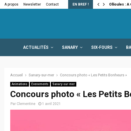
e la fermeture…
A propos
Newsletter
Contact
EN BREF !
Ollioules : A
ACTUALITÉS
SANARY
SIX-FOURS
B
Accueil
Sanary-sur-mer
Concours photo « Les Petits Bonheurs »
Animations
Evenements
Sanary-sur-mer
Concours photo « Les Petits 
Par
Clementine
1 avril 2021