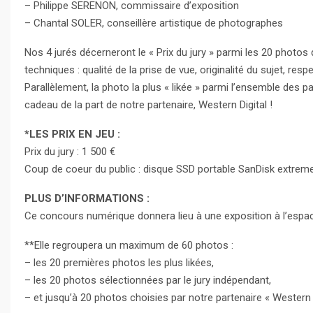
– Philippe SERENON, commissaire d’exposition
– Chantal SOLER, conseillère artistique de photographes
Nos 4 jurés décerneront le « Prix du jury » parmi les 20 photos 
techniques : qualité de la prise de vue, originalité du sujet, res
Parallèlement, la photo la plus « likée » parmi l’ensemble des pa
cadeau de la part de notre partenaire, Western Digital !
*LES PRIX EN JEU :
Prix du jury : 1 500 €
Coup de coeur du public : disque SSD portable SanDisk extreme
PLUS D’INFORMATIONS :
Ce concours numérique donnera lieu à une exposition à l’espace
**Elle regroupera un maximum de 60 photos :
– les 20 premières photos les plus likées,
– les 20 photos sélectionnées par le jury indépendant,
– et jusqu’à 20 photos choisies par notre partenaire « Western D