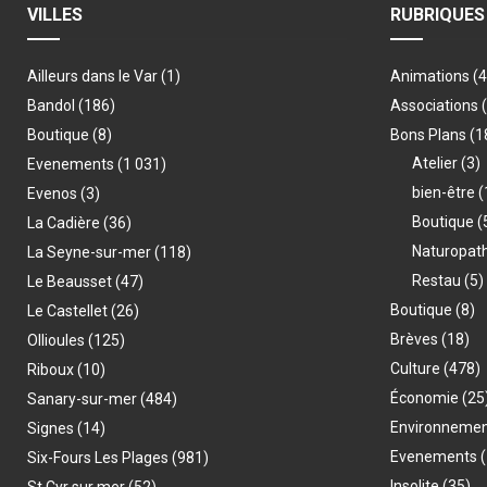
VILLES
RUBRIQUES
Ailleurs dans le Var
(1)
Animations
(
Bandol
(186)
Associations
Boutique
(8)
Bons Plans
(1
Atelier
(3)
Evenements
(1 031)
bien-être
(
Evenos
(3)
Boutique
(
La Cadière
(36)
Naturopat
La Seyne-sur-mer
(118)
Restau
(5)
Le Beausset
(47)
Boutique
(8)
Le Castellet
(26)
Brèves
(18)
Ollioules
(125)
Culture
(478)
Riboux
(10)
Économie
(25
Sanary-sur-mer
(484)
Environneme
Signes
(14)
Evenements
(
Six-Fours Les Plages
(981)
Insolite
(35)
St Cyr sur mer
(52)