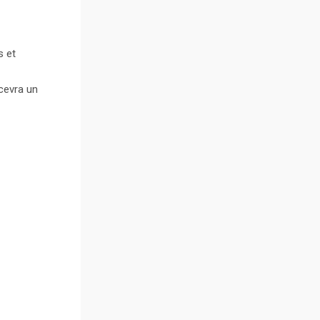
s et
ecevra un