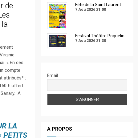
r de
Fête de la Saint Laurent
7 Aou 2026
21:00
Les
 la
Festival Théâtre Poquelin
7 Aou 2026
21:30
plement
Virginie
ai. « En ces
r un compte
Email
 attribués* :
 150 € offert
e Sanary. A
UR LA
A PROPOS
« PETITS