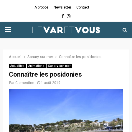
A propos
Newsletter
Contact
Facebook
Instagram
PRIMARY
MENU
Accueil
Sanary-sur-mer
Connaître les posidonies
Actualités
Animations
Sanary-sur-mer
Connaître les posidonies
Par
Clementine
1 août 2019