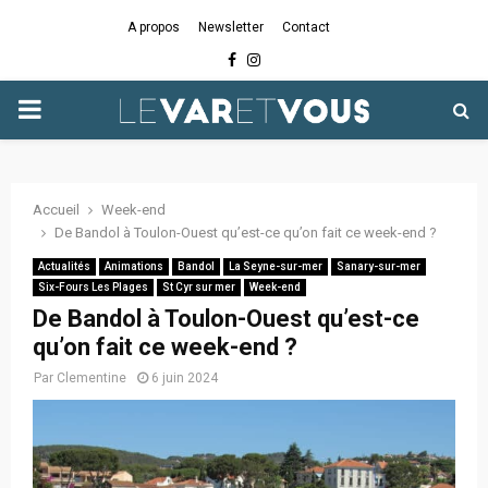
A propos
Newsletter
Contact
Facebook
Instagram
PRIMARY
MENU
Accueil
Week-end
De Bandol à Toulon-Ouest qu’est-ce qu’on fait ce week-end ?
Actualités
Animations
Bandol
La Seyne-sur-mer
Sanary-sur-mer
Six-Fours Les Plages
St Cyr sur mer
Week-end
De Bandol à Toulon-Ouest qu’est-ce
qu’on fait ce week-end ?
Par
Clementine
6 juin 2024