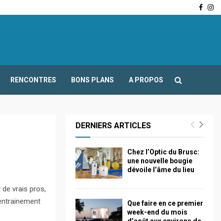
Face
In
-Fours : Frédéric Boccaletti s’adresse aux associations…
RENCONTRES
BONS PLANS
A PROPOS
DERNIERS ARTICLES
Chez l’Optic du Brusc:
une nouvelle bougie
dévoile l’âme du lieu
de vrais pros,
 entrainement
Que faire en ce premier
week-end du mois