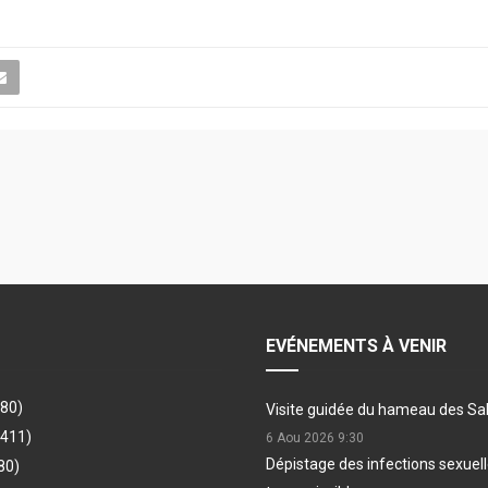
EVÉNEMENTS À VENIR
480)
Visite guidée du hameau des Sa
(411)
6 Aou 2026
9:30
Dépistage des infections sexue
80)