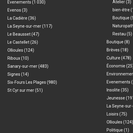
Atelier
(3)
Evenements
(1 030)
bien-être
(
Evenos
(3)
Boutique
(
La Cadière
(36)
Naturopat
La Seyne-sur-mer
(117)
Restau
(5)
Le Beausset
(47)
Boutique
(8)
Le Castellet
(26)
Brèves
(18)
Ollioules
(124)
Culture
(478)
Riboux
(10)
Économie
(25
Sanary-sur-mer
(483)
Environneme
Signes
(14)
Evenements
(
Six-Fours Les Plages
(980)
Insolite
(35)
St Cyr sur mer
(51)
Jeunesse
(19
La Seyne-sur
Loisirs
(75)
Ollioules
(124
Politique
(1)