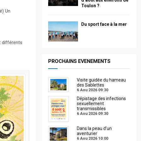
d’août aux environs de
Toulon ?
é) Un
Du sport face à la mer
 différents
PROCHAINS EVENEMENTS
Visite guidée du hameau
des Sablettes
6 Aou 2026
09:30
Dépistage des infections
sexuellement
transmissibles
6 Aou 2026
09:30
Dans la peau d’un
aventurier
6 Aou 2026
10:00