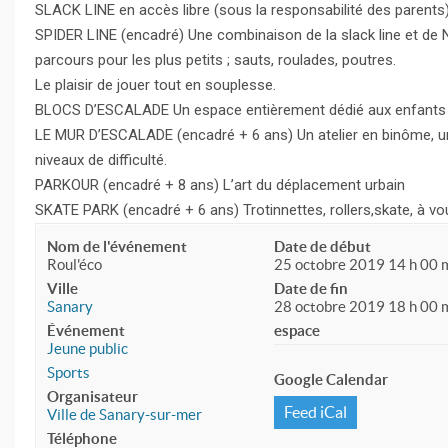
SLACK LINE en accès libre (sous la responsabilité des parents) L
SPIDER LINE (encadré) Une combinaison de la slack line et de 
parcours pour les plus petits ; sauts, roulades, poutres.
Le plaisir de jouer tout en souplesse.
BLOCS D’ESCALADE Un espace entièrement dédié aux enfants de
LE MUR D’ESCALADE (encadré + 6 ans) Un atelier en binôme, un q
niveaux de difficulté.
PARKOUR (encadré + 8 ans) L’art du déplacement urbain
SKATE PARK (encadré + 6 ans) Trotinnettes, rollers,skate, à vou
Nom de l'événement
Date de début
Roul'éco
25 octobre 2019 14 h 00 
Ville
Date de fin
Sanary
28 octobre 2019 18 h 00 
Événement
espace
Jeune public
Sports
Google Calendar
Organisateur
Feed iCal
Ville de Sanary-sur-mer
Téléphone