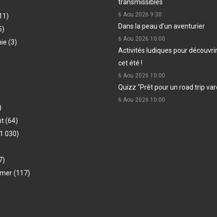
transmissibles
6 Aou 2026
9:30
11)
Dans la peau d’un aventurier
5)
6 Aou 2026
10:00
hie
(3)
Activités ludiques pour découvri
cet été !
6 Aou 2026
10:00
Quizz "Prêt pour un road trip var
6 Aou 2026
10:00
)
nt
(64)
1 030)
7)
-mer
(117)
)