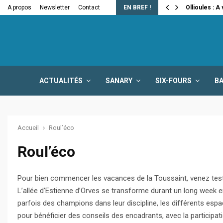
e la fermeture…
A propos
Newsletter
Contact
EN BREF !
Ollioules : A
ACTUALITÉS
SANARY
SIX-FOURS
B
Accueil
Roul’éco
Roul’éco
Pour bien commencer les vacances de la Toussaint, venez test
L’allée d’Estienne d’Orves se transforme durant un long week 
parfois des champions dans leur discipline, les différents espa
pour bénéficier des conseils des encadrants, avec la participa