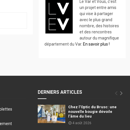
Le Var et Vous, c’est
un projet entre amis
qui vise à partager
avec le plus grand
nombre, des histoires
et des rencontres
autour du magnifique
département du Var.
En savoir plus !
DERNIERS ARTICLES
Chez l’Optic du Brusc: une
blettes
nouvelle bougie dévoile
l’âme du lieu
4 août 2026
llement