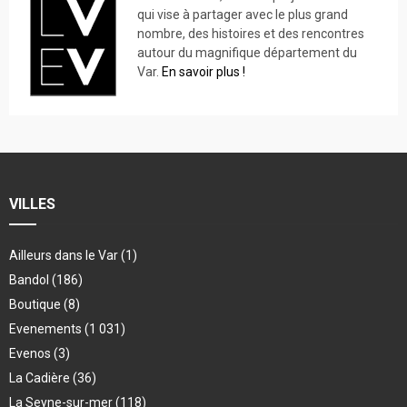
qui vise à partager avec le plus grand
nombre, des histoires et des rencontres
autour du magnifique département du
Var.
En savoir plus !
VILLES
Ailleurs dans le Var
(1)
Bandol
(186)
Boutique
(8)
Evenements
(1 031)
Evenos
(3)
La Cadière
(36)
La Seyne-sur-mer
(118)