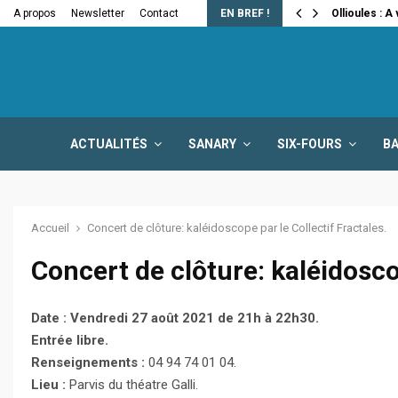
e la fermeture…
A propos
Newsletter
Contact
EN BREF !
Ollioules : A
ACTUALITÉS
SANARY
SIX-FOURS
B
Accueil
Concert de clôture: kaléidoscope par le Collectif Fractales.
Concert de clôture: kaléidoscop
Date : Vendredi 27 août 2021 de 21h à 22h30.
Entrée libre.
Renseignements :
04 94 74 01 04.
Lieu :
Parvis du théatre Galli.