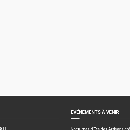
EVÉNEMENTS À VENIR
481)
Nocturnes d'Eté des Artisans cr