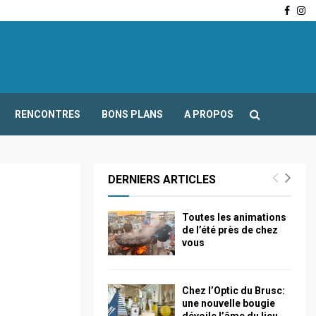
Face
In
-Fours : Frédéric Boccaletti s’adresse aux associations…
RENCONTRES
BONS PLANS
A PROPOS
DERNIERS ARTICLES
Toutes les animations
de l’été près de chez
vous
Chez l’Optic du Brusc:
une nouvelle bougie