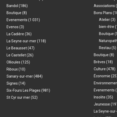
Bandol
(186)
Associations
Boutique
(8)
Bons Plans
(1
Atelier
(3)
Evenements
(1 031)
bien-être
(
Evenos
(3)
Boutique
(
La Cadière
(36)
Naturopat
La Seyne-sur-mer
(118)
Restau
(5)
Le Beausset
(47)
Boutique
(8)
Le Castellet
(26)
Brèves
(18)
Ollioules
(125)
Culture
(478)
Riboux
(10)
Économie
(25
Sanary-sur-mer
(484)
Environneme
Signes
(14)
Evenements
(
Six-Fours Les Plages
(981)
Insolite
(35)
St Cyr sur mer
(52)
Jeunesse
(19
La Seyne-sur