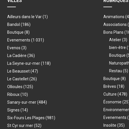
VILLES
RUBRIQUES
Ailleurs dans le Var
(1)
Animations
(
Bandol
(186)
Associations
Boutique
(8)
Bons Plans
(1
Atelier
(3)
Evenements
(1 031)
bien-être
(
Evenos
(3)
Boutique
(
La Cadière
(36)
Naturopat
La Seyne-sur-mer
(118)
Restau
(5)
Le Beausset
(47)
Boutique
(8)
Le Castellet
(26)
Brèves
(18)
Ollioules
(125)
Culture
(478)
Riboux
(10)
Économie
(25
Sanary-sur-mer
(484)
Environneme
Signes
(14)
Evenements
(
Six-Fours Les Plages
(981)
Insolite
(35)
St Cyr sur mer
(52)