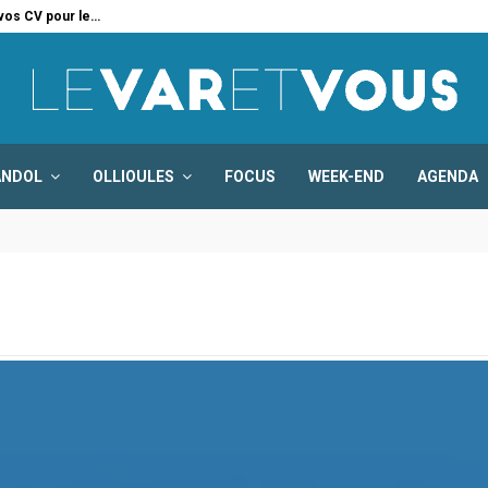
 vos CV pour le…
Six
ANDOL
OLLIOULES
FOCUS
WEEK-END
AGENDA