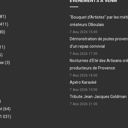
EVÉNEMENTS À VENIR
481)
"Bouquet d'Artistes" par les méti
(411)
créateurs Ollioulais
80)
7 Aou 2026
15:00
Démonstration de joutes provenç
d'un repas convivial
11)
7 Aou 2026
17:30
5)
Nocturnes d'Eté des Artisans cr
hie
(3)
producteurs de Provence
7 Aou 2026
18:00
Apéro Karaoké
7 Aou 2026
19:00
Tribute Jean-Jacques Goldman
)
7 Aou 2026
21:00
nt
(64)
1 031)