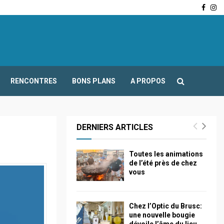
Face
In
-Fours : Frédéric Boccaletti s’adresse aux associations…
RENCONTRES
BONS PLANS
A PROPOS
DERNIERS ARTICLES
Toutes les animations
de l’été près de chez
vous
Chez l’Optic du Brusc:
une nouvelle bougie