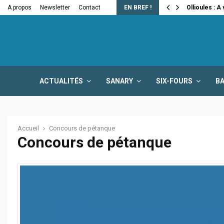
e la fermeture…
A propos
Newsletter
Contact
EN BREF !
Ollioules : A
ACTUALITÉS
SANARY
SIX-FOURS
B
Accueil
Concours de pétanque
Concours de pétanque