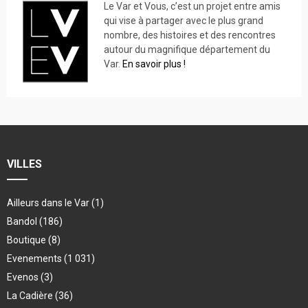
Le Var et Vous, c’est un projet entre amis
qui vise à partager avec le plus grand
nombre, des histoires et des rencontres
autour du magnifique département du
Var.
En savoir plus !
VILLES
Ailleurs dans le Var
(1)
Bandol
(186)
Boutique
(8)
Evenements
(1 031)
Evenos
(3)
La Cadière
(36)