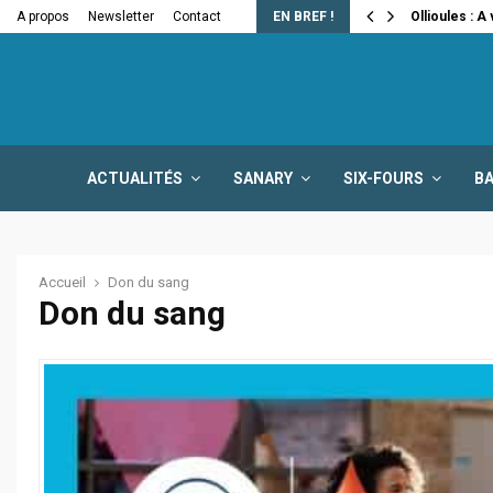
e la fermeture…
A propos
Newsletter
Contact
EN BREF !
Ollioules : A
ACTUALITÉS
SANARY
SIX-FOURS
B
Accueil
Don du sang
Don du sang