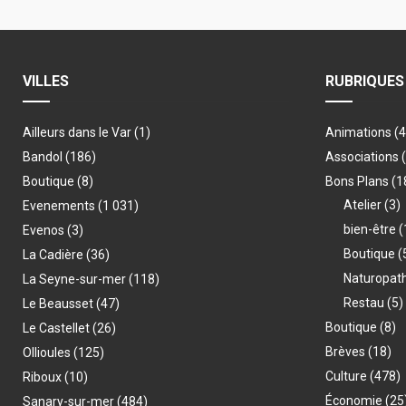
VILLES
RUBRIQUES
Ailleurs dans le Var
(1)
Animations
(
Bandol
(186)
Associations
Boutique
(8)
Bons Plans
(1
Atelier
(3)
Evenements
(1 031)
bien-être
(
Evenos
(3)
Boutique
(
La Cadière
(36)
Naturopat
La Seyne-sur-mer
(118)
Restau
(5)
Le Beausset
(47)
Boutique
(8)
Le Castellet
(26)
Brèves
(18)
Ollioules
(125)
Culture
(478)
Riboux
(10)
Économie
(25
Sanary-sur-mer
(484)