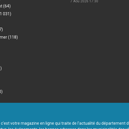
7 Aou 2026
17:30
nt
(64)
1 031)
7)
-mer
(118)
)
)
0)
 c'est votre magazine en ligne qui traite de l'actualité du département 