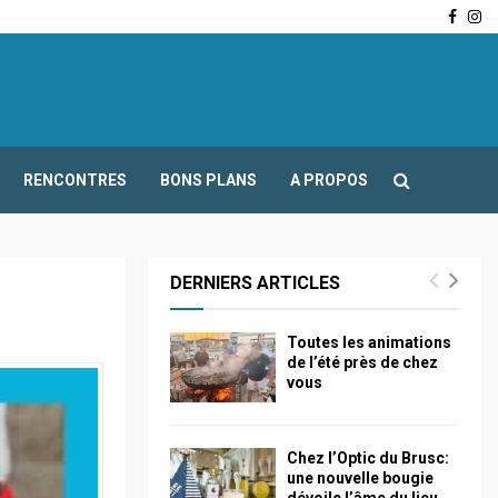
Face
In
-Fours : Frédéric Boccaletti s’adresse aux associations…
RENCONTRES
BONS PLANS
A PROPOS
DERNIERS ARTICLES
Toutes les animations
de l’été près de chez
vous
Chez l’Optic du Brusc:
une nouvelle bougie