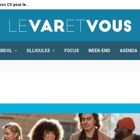
 vos CV pour le…
Six
ANDOL
OLLIOULES
FOCUS
WEEK-END
AGENDA