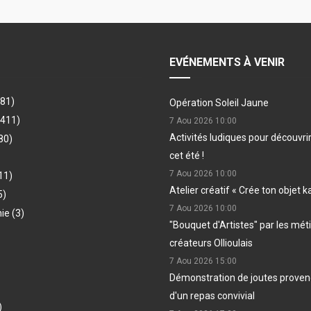
EVÉNEMENTS À VENIR
481)
Opération Soleil Jaune
(411)
7 Aou 2026
10:00
Activités ludiques pour découvri
80)
cet été !
7 Aou 2026
10:00
11)
Atelier créatif « Crée ton objet k
5)
7 Aou 2026
10:00
hie
(3)
"Bouquet d'Artistes" par les méti
créateurs Ollioulais
7 Aou 2026
15:00
Démonstration de joutes provenç
d'un repas convivial
)