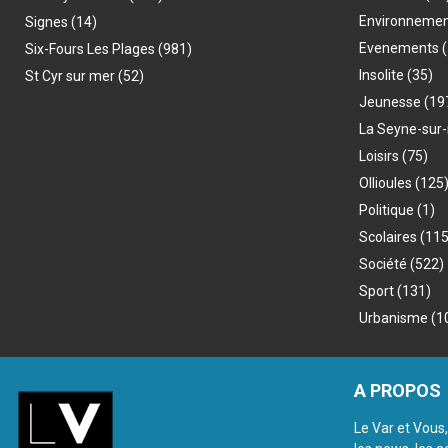
Environneme
Signes
(14)
Evenements
(
Six-Fours Les Plages
(981)
Insolite
(35)
St Cyr sur mer
(52)
Jeunesse
(19
La Seyne-sur
Loisirs
(75)
Ollioules
(125
Politique
(1)
Scolaires
(115
Société
(522)
Sport
(131)
Urbanisme
(1
A PROPOS
Le Var et Vous,