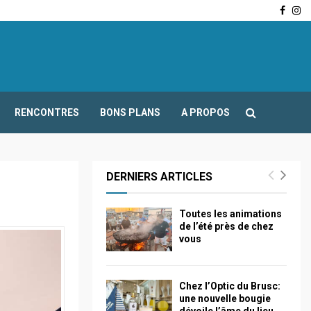
Face
In
-Fours : Frédéric Boccaletti s’adresse aux associations…
RENCONTRES
BONS PLANS
A PROPOS
DERNIERS ARTICLES
Toutes les animations
de l’été près de chez
vous
Chez l’Optic du Brusc:
une nouvelle bougie