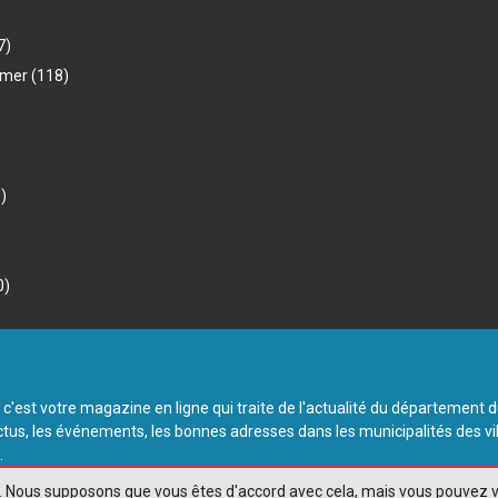
7)
-mer
(118)
)
)
0)
 c'est votre magazine en ligne qui traite de l'actualité du département 
ctus, les événements, les bonnes adresses dans les municipalités des vi
.
varetvous.com. Tous droits réservés.
ce. Nous supposons que vous êtes d'accord avec cela, mais vous pouvez v