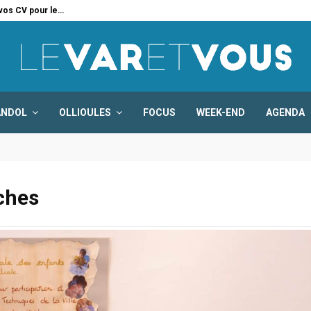
 vos CV pour le…
Six
ANDOL
OLLIOULES
FOCUS
WEEK-END
AGENDA
ches