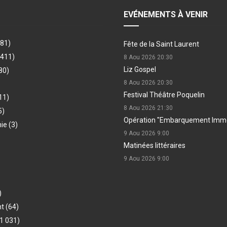
EVÉNEMENTS À VENIR
481)
Fête de la Saint Laurent
(411)
8 Aou 2026
20:30
Liz Gospel
80)
8 Aou 2026
20:30
Festival Théâtre Poquelin
11)
8 Aou 2026
21:30
5)
Opération "Embarquement Immé
hie
(3)
9 Aou 2026
9:00
Matinées littéraires
9 Aou 2026
9:00
)
nt
(64)
1 031)