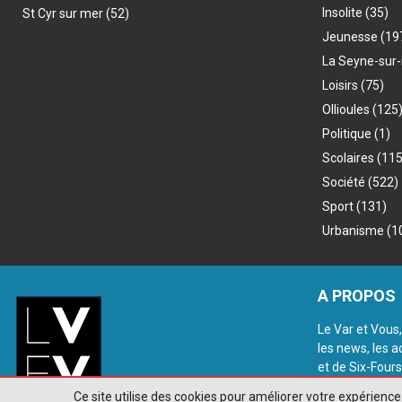
Insolite
(35)
St Cyr sur mer
(52)
Jeunesse
(19
La Seyne-sur
Loisirs
(75)
Ollioules
(125
Politique
(1)
Scolaires
(115
Société
(522)
Sport
(131)
Urbanisme
(1
A PROPOS
Le Var et Vous,
les news, les a
et de Six-Fours
@2018 - www.le
Ce site utilise des cookies pour améliorer votre expérien