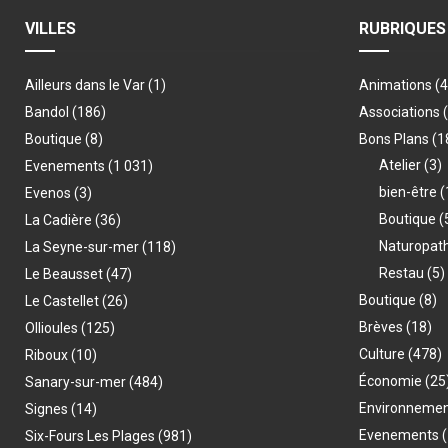
VILLES
RUBRIQUES
Ailleurs dans le Var
(1)
Animations
(
Bandol
(186)
Associations
Boutique
(8)
Bons Plans
(1
Atelier
(3)
Evenements
(1 031)
bien-être
(
Evenos
(3)
Boutique
(
La Cadière
(36)
Naturopat
La Seyne-sur-mer
(118)
Restau
(5)
Le Beausset
(47)
Boutique
(8)
Le Castellet
(26)
Brèves
(18)
Ollioules
(125)
Culture
(478)
Riboux
(10)
Économie
(25
Sanary-sur-mer
(484)
Environneme
Signes
(14)
Evenements
(
Six-Fours Les Plages
(981)