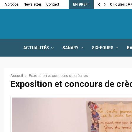
e la fermeture…
A propos
Newsletter
Contact
EN BREF !
Ollioules : A
ACTUALITÉS
SANARY
SIX-FOURS
B
Accueil
Exposition et concours de crèches
Exposition et concours de crè