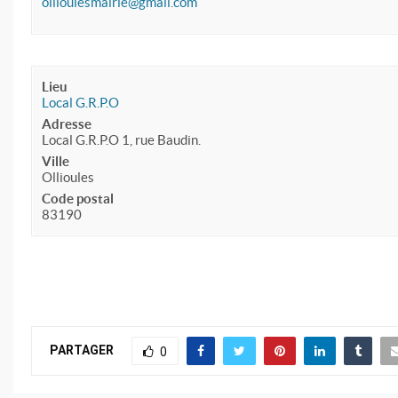
ollioulesmairie@gmail.com
Lieu
Local G.R.P.O
Adresse
Local G.R.P.O 1, rue Baudin.
Ville
Ollioules
Code postal
83190
PARTAGER
0