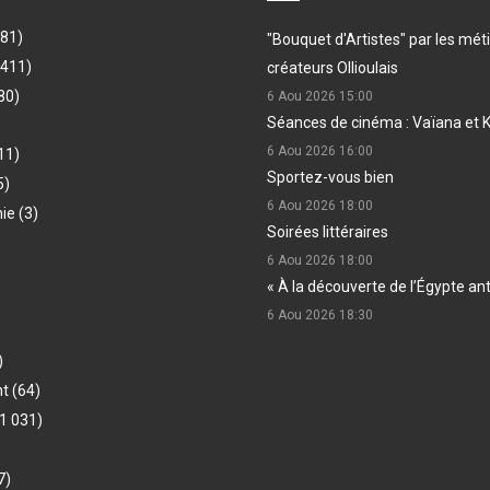
481)
"Bouquet d'Artistes" par les méti
(411)
créateurs Ollioulais
80)
6 Aou 2026
15:00
Séances de cinéma : Vaïana et 
6 Aou 2026
16:00
11)
Sportez-vous bien
5)
6 Aou 2026
18:00
hie
(3)
Soirées littéraires
6 Aou 2026
18:00
« À la découverte de l’Égypte an
6 Aou 2026
18:30
)
nt
(64)
1 031)
7)