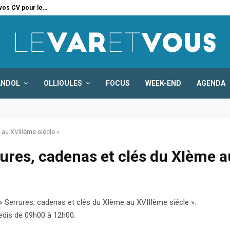
 vos CV pour le…
Six
ANDOL
OLLIOULES
FOCUS
WEEK-END
AGENDA
au XVIIIème siécle »
ures, cadenas et clés du XIème a
« Serrures, cadenas et clés du XIème au XVIIIème siécle ».
edis de 09h00 à 12h00.