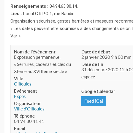
Renseignements :
04.94.63.80.14.
Lieu :
Local G.R.P.O 1, rue Baudin.
Organisation sécurisée, gestes barrières et masques recomm
« Les dates peuvent être soumises à des changements selon l’év
Var ».
Nom de l'événement
Date de début
Exposition permanente:
2 janvier 2020 9 h 00 min
« Serrures, cadenas et clés du
Date de fin
31 décembre 2020 12 h 0
XIème au XVIIIème siécle »
espace
Ville
Ollioules
Événement
Google Calendar
Expos
Feed iCal
Organisateur
Ville d'Ollioules
Téléphone
04 94 30 41 41
Email