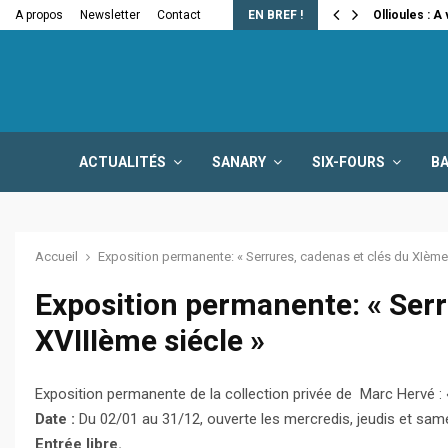
e la fermeture…
A propos
Newsletter
Contact
EN BREF !
Ollioules : A
ACTUALITÉS
SANARY
SIX-FOURS
B
Accueil
Exposition permanente: « Serrures, cadenas et clés du XIème 
Exposition permanente: « Serr
XVIIIème siécle »
Exposition permanente de la collection privée de Marc Hervé : 
Date :
Du 02/01 au 31/12, ouverte les mercredis, jeudis et sam
Entrée libre.