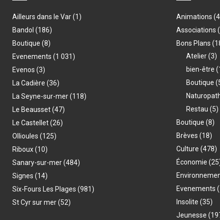
Ailleurs dans le Var
(1)
Animations
(
Bandol
(186)
Associations
Boutique
(8)
Bons Plans
(1
Atelier
(3)
Evenements
(1 031)
bien-être
(
Evenos
(3)
Boutique
(
La Cadière
(36)
Naturopat
La Seyne-sur-mer
(118)
Restau
(5)
Le Beausset
(47)
Boutique
(8)
Le Castellet
(26)
Brèves
(18)
Ollioules
(125)
Culture
(478)
Riboux
(10)
Économie
(25
Sanary-sur-mer
(484)
Environneme
Signes
(14)
Evenements
(
Six-Fours Les Plages
(981)
Insolite
(35)
St Cyr sur mer
(52)
Jeunesse
(19