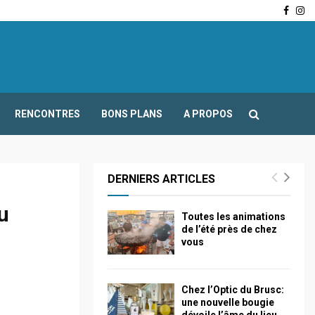
Face
In
-Fours : Frédéric Boccaletti s’adresse aux associations…
RENCONTRES
BONS PLANS
A PROPOS
DERNIERS ARTICLES
u
Toutes les animations
de l’été près de chez
vous
Chez l’Optic du Brusc:
une nouvelle bougie