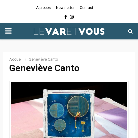
A propos
Newsletter
Contact
Facebook
Instagram
PRIMARY
MENU
Accueil
Geneviève Canto
Geneviève Canto