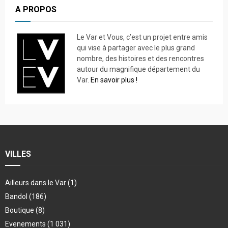
A PROPOS
Le Var et Vous, c’est un projet entre amis
qui vise à partager avec le plus grand
nombre, des histoires et des rencontres
autour du magnifique département du
Var.
En savoir plus !
VILLES
Ailleurs dans le Var
(1)
Bandol
(186)
Boutique
(8)
Evenements
(1 031)