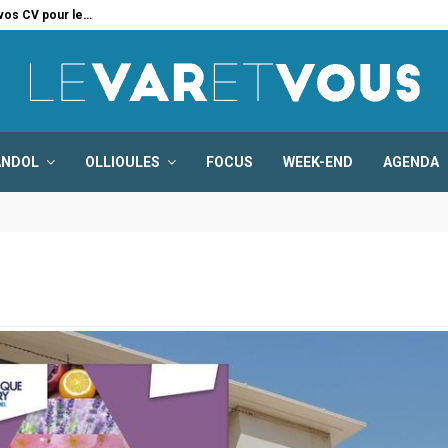
 vos CV pour le…
Six
ANDOL
OLLIOULES
FOCUS
WEEK-END
AGENDA