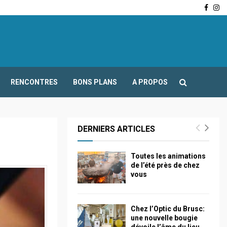
Face
In
-Fours : Frédéric Boccaletti s’adresse aux associations…
RENCONTRES
BONS PLANS
A PROPOS
DERNIERS ARTICLES
Toutes les animations
de l’été près de chez
vous
Chez l’Optic du Brusc:
une nouvelle bougie