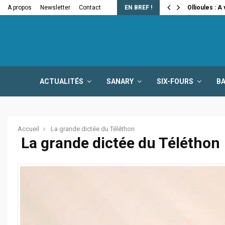
e la fermeture…
A propos
Newsletter
Contact
EN BREF !
Ollioules : A
ACTUALITÉS
SANARY
SIX-FOURS
B
Accueil
La grande dictée du Téléthon
La grande dictée du Téléthon