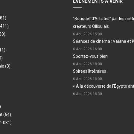
EVÉNEMENTS À VENIR
481)
"Bouquet d'Artistes" par les méti
(411)
créateurs Ollioulais
80)
6 Aou 2026
15:00
Séances de cinéma : Vaïana et 
6 Aou 2026
16:00
11)
Sportez-vous bien
5)
6 Aou 2026
18:00
hie
(3)
Soirées littéraires
6 Aou 2026
18:00
« À la découverte de l’Égypte an
6 Aou 2026
18:30
)
nt
(64)
1 031)