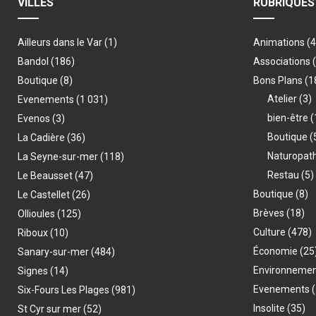
VILLES
RUBRIQUES
Ailleurs dans le Var
(1)
Animations
(
Bandol
(186)
Associations
Boutique
(8)
Bons Plans
(1
Atelier
(3)
Evenements
(1 031)
bien-être
(
Evenos
(3)
Boutique
(
La Cadière
(36)
Naturopat
La Seyne-sur-mer
(118)
Restau
(5)
Le Beausset
(47)
Boutique
(8)
Le Castellet
(26)
Brèves
(18)
Ollioules
(125)
Culture
(478)
Riboux
(10)
Économie
(25
Sanary-sur-mer
(484)
Environneme
Signes
(14)
Evenements
(
Six-Fours Les Plages
(981)
Insolite
(35)
St Cyr sur mer
(52)