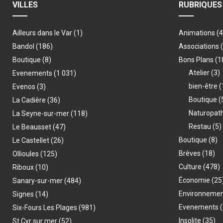
VILLES
RUBRIQUES
Ailleurs dans le Var
(1)
Animations
(
Bandol
(186)
Associations
Boutique
(8)
Bons Plans
(1
Atelier
(3)
Evenements
(1 031)
bien-être
(
Evenos
(3)
Boutique
(
La Cadière
(36)
Naturopat
La Seyne-sur-mer
(118)
Restau
(5)
Le Beausset
(47)
Boutique
(8)
Le Castellet
(26)
Brèves
(18)
Ollioules
(125)
Culture
(478)
Riboux
(10)
Économie
(25
Sanary-sur-mer
(484)
Environneme
Signes
(14)
Evenements
(
Six-Fours Les Plages
(981)
Insolite
(35)
St Cyr sur mer
(52)