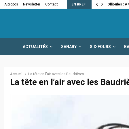
e la fermeture…
A propos
Newsletter
Contact
EN BREF !
Ollioules : A
ACTUALITÉS
SANARY
SIX-FOURS
B
Accueil
La tête en l’air avec les Baudrières
La tête en l’air avec les Baudr