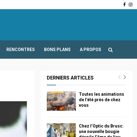
Face
In
-Fours : Frédéric Boccaletti s’adresse aux associations…
RENCONTRES
BONS PLANS
A PROPOS
DERNIERS ARTICLES
Toutes les animations
de l’été près de chez
vous
Chez l’Optic du Brusc:
une nouvelle bougie