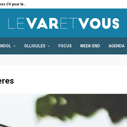
 vos CV pour le…
Six
ANDOL
OLLIOULES
FOCUS
WEEK-END
AGENDA
ières