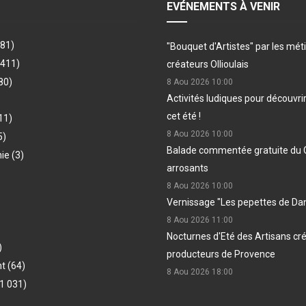
EVÉNEMENTS À VENIR
481)
"Bouquet d'Artistes" par les méti
(411)
créateurs Ollioulais
80)
8 Aou 2026
10:00
Activités ludiques pour découvri
cet été !
11)
8 Aou 2026
10:00
5)
Balade commentée gratuite du 
hie
(3)
arrosants
8 Aou 2026
10:00
Vernissage "Les pepettes de Dan
8 Aou 2026
11:00
Nocturnes d'Eté des Artisans cr
)
producteurs de Provence
nt
(64)
8 Aou 2026
18:00
1 031)