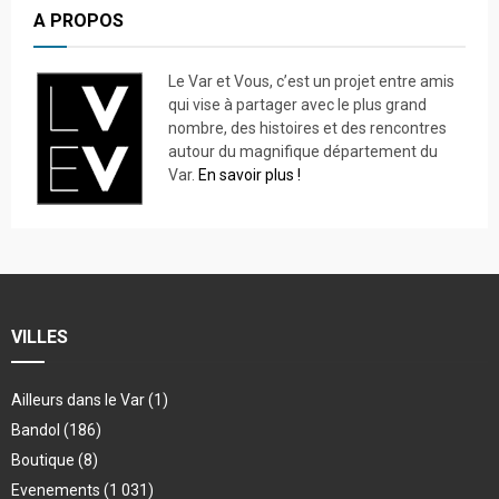
A PROPOS
Le Var et Vous, c’est un projet entre amis
qui vise à partager avec le plus grand
nombre, des histoires et des rencontres
autour du magnifique département du
Var.
En savoir plus !
VILLES
Ailleurs dans le Var
(1)
Bandol
(186)
Boutique
(8)
Evenements
(1 031)