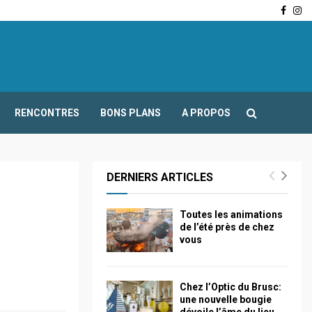
Face
In
-Fours : Frédéric Boccaletti s’adresse aux associations…
RENCONTRES
BONS PLANS
A PROPOS
DERNIERS ARTICLES
Toutes les animations
de l’été près de chez
vous
Chez l’Optic du Brusc:
une nouvelle bougie