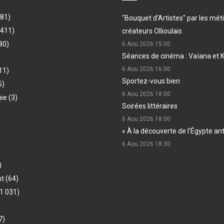
481)
"Bouquet d'Artistes" par les méti
(411)
créateurs Ollioulais
80)
6 Aou 2026
15:00
Séances de cinéma : Vaïana et 
6 Aou 2026
16:00
11)
Sportez-vous bien
5)
6 Aou 2026
18:00
hie
(3)
Soirées littéraires
6 Aou 2026
18:00
« À la découverte de l’Égypte an
6 Aou 2026
18:30
)
nt
(64)
1 031)
7)