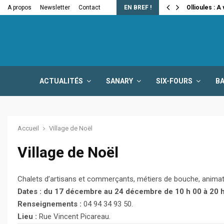
e la fermeture…
A propos
Newsletter
Contact
EN BREF !
Ollioules : A
ACTUALITÉS
SANARY
SIX-FOURS
B
Accueil
Village de Noël
Village de Noël
Chalets d’artisans et commerçants, métiers de bouche, animat
Dates : du 17 décembre au 24 décembre de 10 h 00 à 20 h
Renseignements :
04 94 34 93 50.
Lieu :
Rue Vincent Picareau.