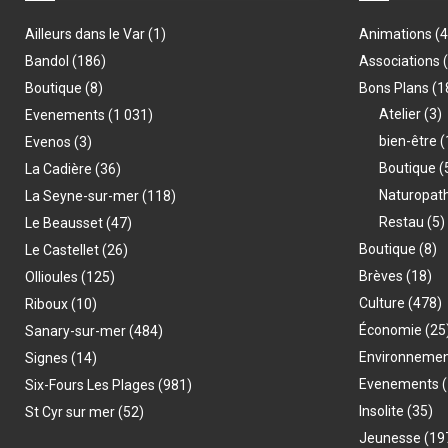
Ailleurs dans le Var
(1)
Animations
(
Bandol
(186)
Associations
Boutique
(8)
Bons Plans
(1
Atelier
(3)
Evenements
(1 031)
bien-être
(
Evenos
(3)
Boutique
(
La Cadière
(36)
Naturopat
La Seyne-sur-mer
(118)
Restau
(5)
Le Beausset
(47)
Boutique
(8)
Le Castellet
(26)
Brèves
(18)
Ollioules
(125)
Culture
(478)
Riboux
(10)
Économie
(25
Sanary-sur-mer
(484)
Environneme
Signes
(14)
Evenements
(
Six-Fours Les Plages
(981)
Insolite
(35)
St Cyr sur mer
(52)
Jeunesse
(19