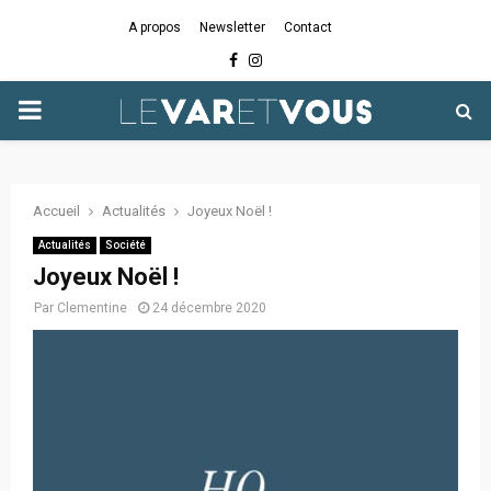
A propos
Newsletter
Contact
Facebook
Instagram
PRIMARY
MENU
Accueil
Actualités
Joyeux Noël !
Actualités
Société
Joyeux Noël !
Par
Clementine
24 décembre 2020