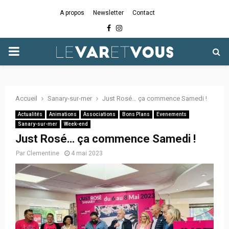
A propos
Newsletter
Contact
Facebook
Instagram
PRIMARY
MENU
Accueil
Sanary-sur-mer
Just Rosé… ça commence Samedi !
Actualités
Animations
Associations
Bons Plans
Evenements
Sanary-sur-mer
Week-end
Just Rosé… ça commence Samedi !
Par
Clementine
4 mai 2023