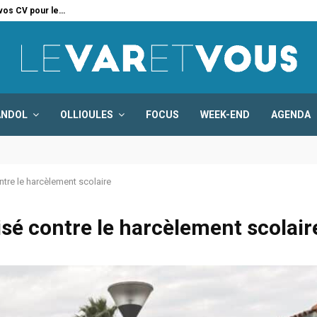
 vos CV pour le…
Six
ANDOL
OLLIOULES
FOCUS
WEEK-END
AGENDA
ntre le harcèlement scolaire
lisé contre le harcèlement scolair