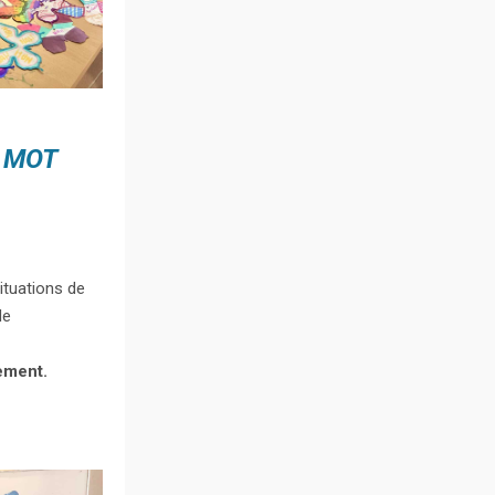
 MOT
ituations de
de
ement.