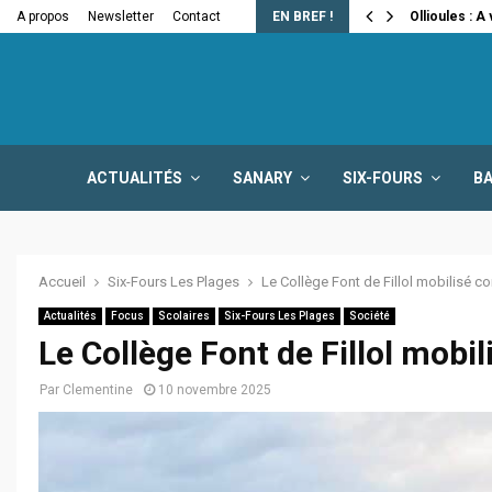
e la fermeture…
A propos
Newsletter
Contact
EN BREF !
Ollioules : A
ACTUALITÉS
SANARY
SIX-FOURS
B
Accueil
Six-Fours Les Plages
Le Collège Font de Fillol mobilisé co
Actualités
Focus
Scolaires
Six-Fours Les Plages
Société
Le Collège Font de Fillol mobi
Par
Clementine
10 novembre 2025