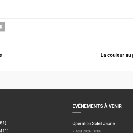
s
La couleur au 
EVÉNEMENTS À VENIR
481)
Opération Soleil Jaune
(411)
7 Aou 2026
10:00