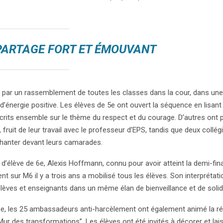
PARTAGE FORT ET ÉMOUVANT
 par un rassemblement de toutes les classes dans la cour, dans un
ne d’énergie positive. Les élèves de 5e ont ouvert la séquence en lisant
 écrits ensemble sur le thème du respect et du courage. D’autres ont
ruit de leur travail avec le professeur d’EPS, tandis que deux collég
hanter devant leurs camarades.
 d’élève de 6e, Alexis Hoffmann, connu pour avoir atteint la demi-fin
nt sur M6 il y a trois ans a mobilisé tous les élèves. Son interprétat
lèves et enseignants dans un même élan de bienveillance et de solida
ée, les 25 ambassadeurs anti-harcèlement ont également animé la ré
 Mur des transformations”. Les élèves ont été invités à décorer et la