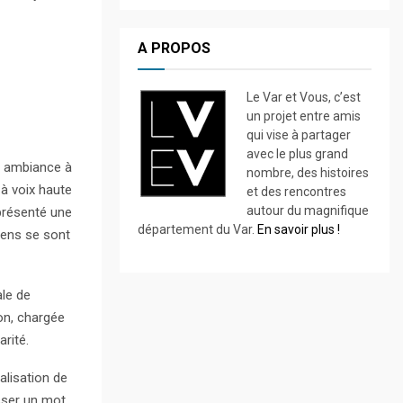
A PROPOS
Le Var et Vous, c’est
un projet entre amis
qui vise à partager
avec le plus grand
e ambiance à
nombre, des histoires
 à voix haute
et des rencontres
autour du magnifique
 présenté une
département du Var.
En savoir plus !
iens se sont
ale de
ion, chargée
rité.
alisation de
isser un mot