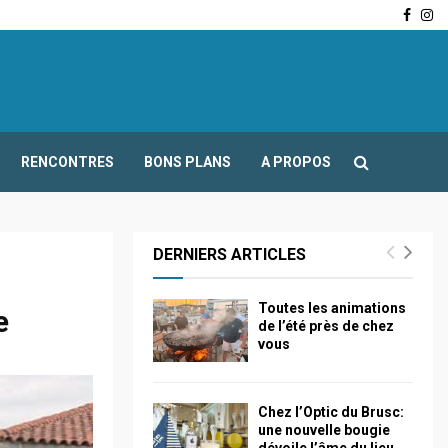
Face
In
-Fours : Frédéric Boccaletti s’adresse aux associations…
RENCONTRES
BONS PLANS
A PROPOS
DERNIERS ARTICLES
Toutes les animations
e
de l’été près de chez
vous
Chez l’Optic du Brusc:
une nouvelle bougie