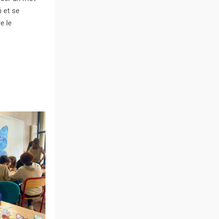
i et se
e le