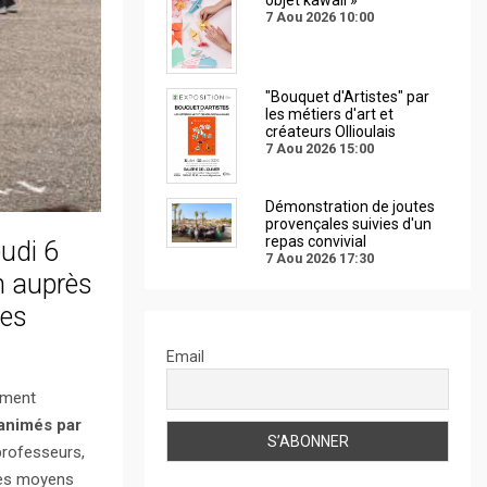
7 Aou 2026
10:00
"Bouquet d'Artistes" par
les métiers d'art et
créateurs Ollioulais
7 Aou 2026
15:00
Démonstration de joutes
provençales suivies d'un
repas convivial
eudi 6
7 Aou 2026
17:30
on auprès
les
Email
ement
animés par
professeurs,
des moyens