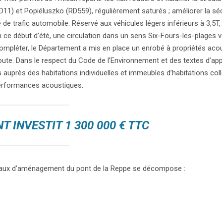
1) et Popiéluszko (RD559), régulièrement saturés ; améliorer la sécu
e trafic automobile. Réservé aux véhicules légers inférieurs à 3,5T,
ce début d’été, une circulation dans un sens Six-Fours-les-plages 
 compléter, le Département a mis en place un enrobé à propriétés aco
route. Dans le respect du Code de l’Environnement et des textes d’appl
uprès des habitations individuelles et immeubles d’habitations coll
erformances acoustiques.
 INVESTIT 1 300 000 € TTC
avaux d’aménagement du pont de la Reppe se décompose :