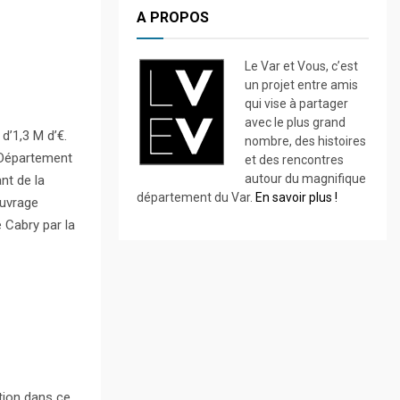
A PROPOS
Le Var et Vous, c’est
un projet entre amis
qui vise à partager
avec le plus grand
d’1,3 M d’€.
nombre, des histoires
e Département
et des rencontres
autour du magnifique
nt de la
département du Var.
En savoir plus !
ouvrage
 Cabry par la
ation dans ce