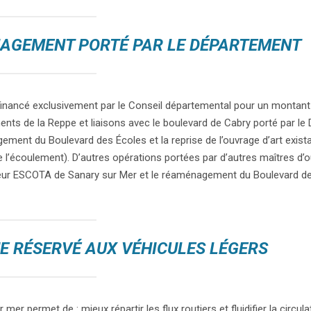
NAGEMENT PORTÉ PAR LE DÉPARTEMENT
 financé exclusivement par le Conseil départemental pour un montant 
nts de la Reppe et liaisons avec le boulevard de Cabry porté par l
ement du Boulevard des Écoles et la reprise de l’ouvrage d’art exista
e l’écoulement). D’autres opérations portées par d’autres maîtres d’
geur ESCOTA de Sanary sur Mer et le réaménagement du Boulevard de
E RÉSERVÉ AUX VÉHICULES LÉGERS
mer permet de : mieux répartir les flux routiers et fluidifier la circul