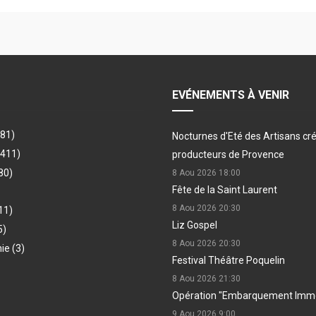
EVÉNEMENTS À VENIR
481)
Nocturnes d'Eté des Artisans cr
(411)
producteurs de Provence
80)
8 Aou 2026
18:00
Fête de la Saint Laurent
8 Aou 2026
20:30
11)
Liz Gospel
5)
8 Aou 2026
20:30
hie
(3)
Festival Théâtre Poquelin
8 Aou 2026
21:30
Opération "Embarquement Immé
9 Aou 2026
9:00