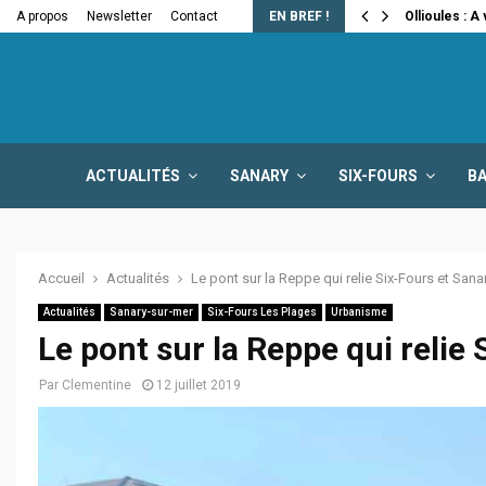
e la fermeture…
A propos
Newsletter
Contact
EN BREF !
Ollioules : A
ACTUALITÉS
SANARY
SIX-FOURS
B
Accueil
Actualités
Le pont sur la Reppe qui relie Six-Fours et Sana
Actualités
Sanary-sur-mer
Six-Fours Les Plages
Urbanisme
Le pont sur la Reppe qui relie
Par
Clementine
12 juillet 2019