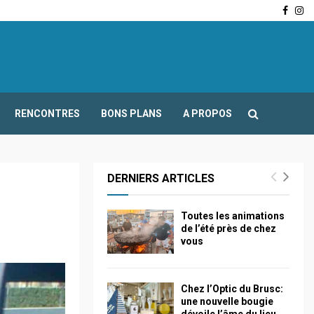
Face
In
-Fours : Frédéric Boccaletti s’adresse aux associations…
RENCONTRES
BONS PLANS
A PROPOS
DERNIERS ARTICLES
Toutes les animations
de l’été près de chez
vous
Chez l’Optic du Brusc:
une nouvelle bougie