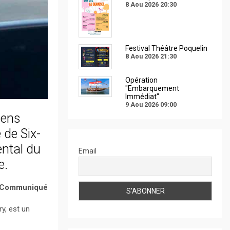
8 Aou 2026
20:30
Festival Théâtre Poquelin
8 Aou 2026
21:30
Opération
"Embarquement
Immédiat"
9 Aou 2026
09:00
sens
 de Six-
ental du
Email
e.
Communiqué
y, est un