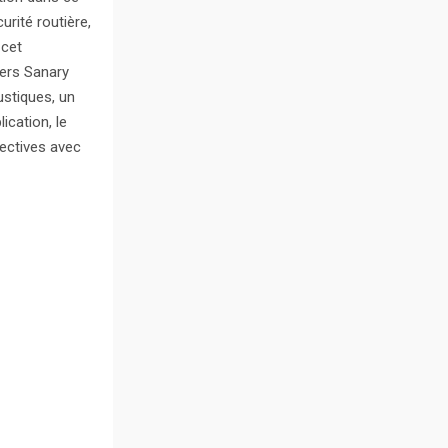
rité routière,
 cet
vers Sanary
ustiques, un
ication, le
ectives avec