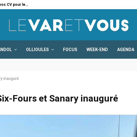
 vos CV pour le…
Six
ANDOL
OLLIOULES
FOCUS
WEEK-END
AGENDA
ry inauguré
 Six-Fours et Sanary inauguré