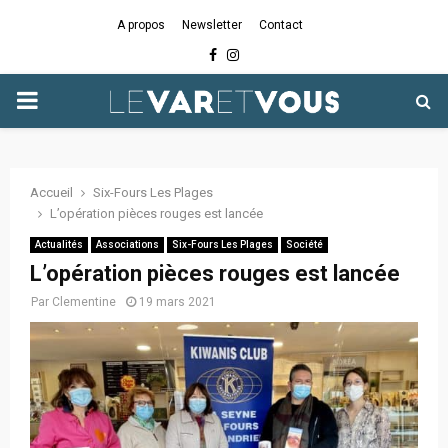
A propos
Newsletter
Contact
Facebook
Instagram
PRIMARY
MENU
Accueil
Six-Fours Les Plages
L’opération pièces rouges est lancée
Actualités
Associations
Six-Fours Les Plages
Société
L’opération pièces rouges est lancée
Par
Clementine
19 mars 2021