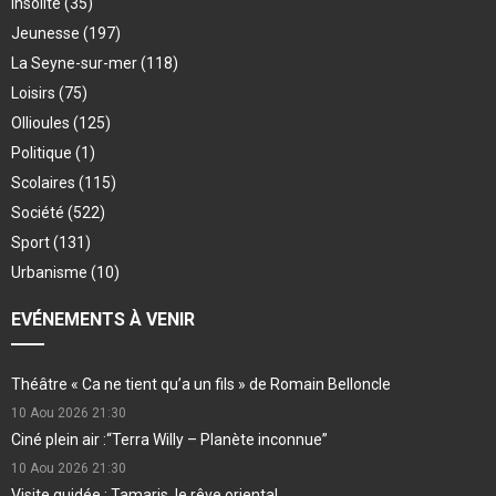
Insolite
(35)
Jeunesse
(197)
La Seyne-sur-mer
(118)
Loisirs
(75)
Ollioules
(125)
Politique
(1)
Scolaires
(115)
Société
(522)
Sport
(131)
Urbanisme
(10)
EVÉNEMENTS À VENIR
Théâtre « Ca ne tient qu’a un fils » de Romain Belloncle
10 Aou 2026
21:30
Ciné plein air :“Terra Willy – Planète inconnue”
10 Aou 2026
21:30
Visite guidée : Tamaris, le rêve oriental