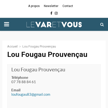
A propos
Newsletter
Contact
Facebook
Instagram
PRIMARY
MENU
Accueil
Lou Fougau Prouvençau
Lou Fougau Prouvençau
Lou Fougau Prouvençau
Téléphone
07 78 88 84 61
Email
loufougau83@gmail.com