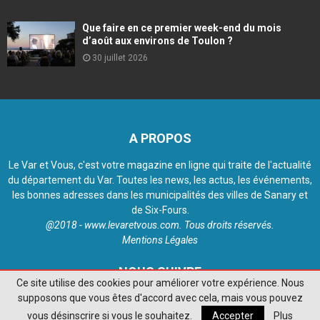
Que faire en ce premier week-end du mois
d’août aux environs de Toulon ?
30 juillet 2026
A PROPOS
Le Var et Vous, c'est votre magazine en ligne qui traite de l'actualité
du département du Var. Toutes les news, les actus, les événements,
les bonnes adresses dans les municipalités des villes de Sanary et
de Six-Fours.
@2018 - www.levaretvous.com. Tous droits réservés.
Mentions Légales
NOUS SUIVRE
Ce site utilise des cookies pour améliorer votre expérience. Nous
supposons que vous êtes d'accord avec cela, mais vous pouvez
vous désinscrire si vous le souhaitez.
Accepter
Plus