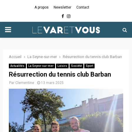
A propos
Newsletter
Contact
Facebook
Instagram
PRIMARY
MENU
Accueil
La Seyne-sur-mer
Résurrection du tennis club Barban
Actualités
La Seyne-sur-mer
Loisirs
Société
Sport
Résurrection du tennis club Barban
Par
Clementine
13 mars 2025