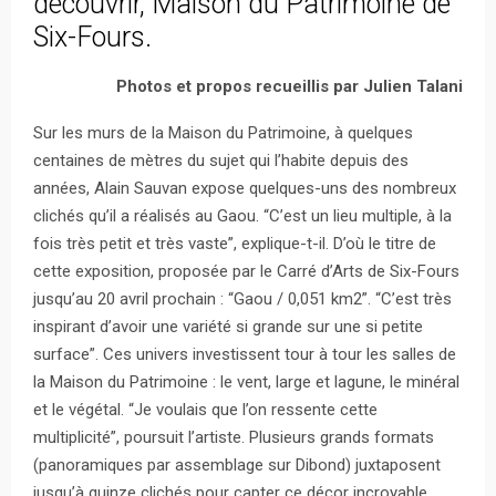
découvrir, Maison du Patrimoine de
Six-Fours.
Photos et propos recueillis par Julien Talani
Sur les murs de la Maison du Patrimoine, à quelques
centaines de mètres du sujet qui l’habite depuis des
années, Alain Sauvan expose quelques-uns des nombreux
clichés qu’il a réalisés au Gaou. “C’est un lieu multiple, à la
fois très petit et très vaste”, explique-t-il. D’où le titre de
cette exposition, proposée par le Carré d’Arts de Six-Fours
jusqu’au 20 avril prochain : “Gaou / 0,051 km2”. “C’est très
inspirant d’avoir une variété si grande sur une si petite
surface”. Ces univers investissent tour à tour les salles de
la Maison du Patrimoine : le vent, large et lagune, le minéral
et le végétal. “Je voulais que l’on ressente cette
multiplicité”, poursuit l’artiste. Plusieurs grands formats
(panoramiques par assemblage sur Dibond) juxtaposent
jusqu’à quinze clichés pour capter ce décor incroyable