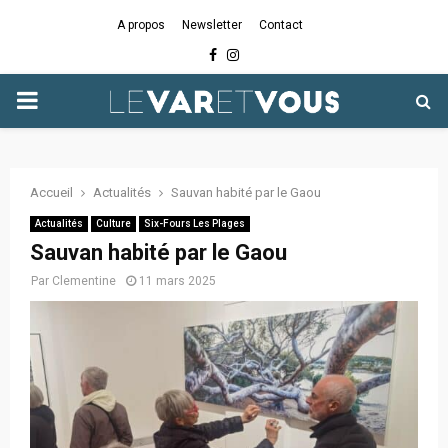
A propos
Newsletter
Contact
Facebook
Instagram
PRIMARY
MENU
Accueil
Actualités
Sauvan habité par le Gaou
Actualités
Culture
Six-Fours Les Plages
Sauvan habité par le Gaou
Par
Clementine
11 mars 2025