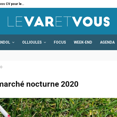
 vos CV pour le…
Six
ANDOL
OLLIOULES
FOCUS
WEEK-END
AGENDA
20
, marché nocturne 2020