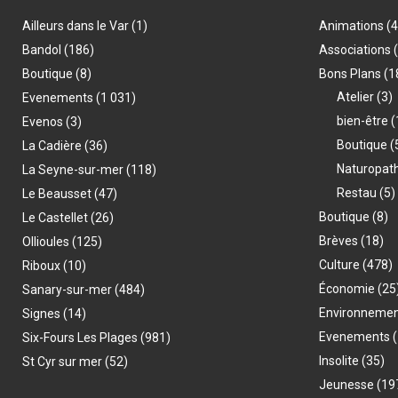
Ailleurs dans le Var
(1)
Animations
(
Bandol
(186)
Associations
Boutique
(8)
Bons Plans
(1
Atelier
(3)
Evenements
(1 031)
bien-être
(
Evenos
(3)
Boutique
(
La Cadière
(36)
Naturopat
La Seyne-sur-mer
(118)
Restau
(5)
Le Beausset
(47)
Boutique
(8)
Le Castellet
(26)
Brèves
(18)
Ollioules
(125)
Culture
(478)
Riboux
(10)
Économie
(25
Sanary-sur-mer
(484)
Environneme
Signes
(14)
Evenements
(
Six-Fours Les Plages
(981)
Insolite
(35)
St Cyr sur mer
(52)
Jeunesse
(19