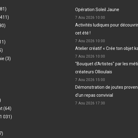
481)
Opération Soleil Jaune
(411)
7 Aou 2026
10:00
Activités ludiques pour découvri
80)
cet été !
7 Aou 2026
10:00
11)
Atelier créatif « Crée ton objet k
5)
7 Aou 2026
10:00
hie
(3)
"Bouquet d'Artistes" par les méti
créateurs Ollioulais
7 Aou 2026
15:00
Démonstration de joutes provenç
d'un repas convivial
)
7 Aou 2026
17:30
nt
(64)
1 031)
7)