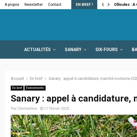
e la fermeture…
A propos
Newsletter
Contact
EN BREF !
Ollioules : A
ACTUALITÉS
SANARY
SIX-FOURS
B
Accueil
En bref
Sanary : appel à candidature, marché nocturne 20
En bref
Evenements
Sanary : appel à candidature
Par
Clementine
11 février 2020