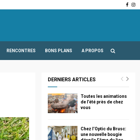
Face
In
-Fours : Frédéric Boccaletti s’adresse aux associations…
RENCONTRES
BONS PLANS
A PROPOS
DERNIERS ARTICLES
Toutes les animations
de l’été près de chez
vous
Chez l’Optic du Brusc:
une nouvelle bougie