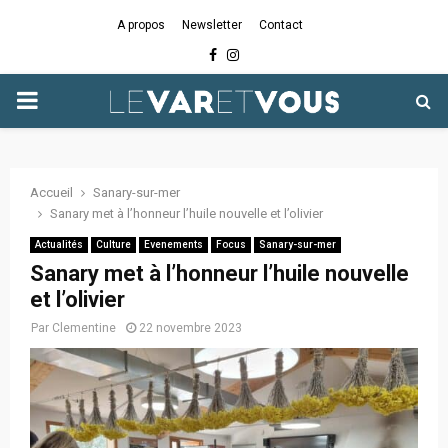
A propos
Newsletter
Contact
Facebook
Instagram
PRIMARY
MENU
Accueil
Sanary-sur-mer
Sanary met à l’honneur l’huile nouvelle et l’olivier
Actualités
Culture
Evenements
Focus
Sanary-sur-mer
Sanary met à l’honneur l’huile nouvelle
et l’olivier
Par
Clementine
22 novembre 2023