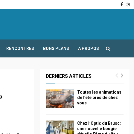
Face
In
-Fours : Frédéric Boccaletti s’adresse aux associations…
RENCONTRES
BONS PLANS
A PROPOS
DERNIERS ARTICLES
Toutes les animations
»
de l’été près de chez
vous
Chez l’Optic du Brusc:
une nouvelle bougie