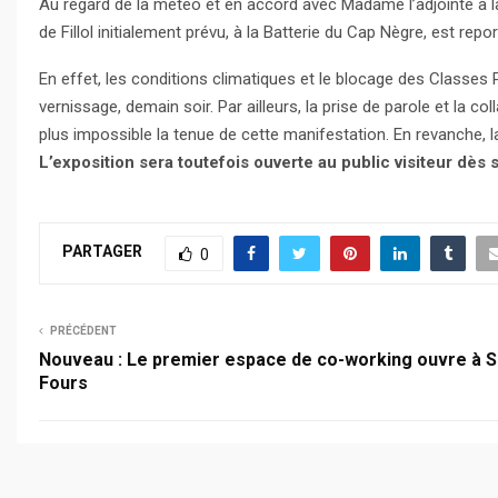
Au regard de la météo et en accord avec Madame l’adjointe à la
de Fillol initialement prévu, à la Batterie du Cap Nègre, est rep
En effet, les conditions climatiques et le blocage des Classe
vernissage, demain soir. Par ailleurs, la prise de parole et la c
plus impossible la tenue de cette manifestation. En revanche,
L’exposition sera toutefois ouverte au public visiteur dès
PARTAGER
0
PRÉCÉDENT
Nouveau : Le premier espace de co-working ouvre à S
Fours