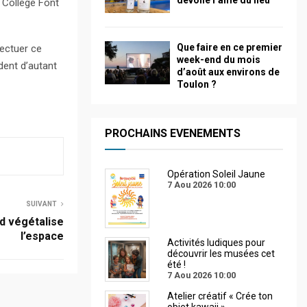
dévoile l’âme du lieu
u Collège Font
Que faire en ce premier
fectuer ce
week-end du mois
ndent d’autant
d’août aux environs de
Toulon ?
PROCHAINS EVENEMENTS
Opération Soleil Jaune
7 Aou 2026
10:00
SUIVANT
d végétalise
l’espace
Activités ludiques pour
découvrir les musées cet
été !
7 Aou 2026
10:00
Atelier créatif « Crée ton
objet kawaii »