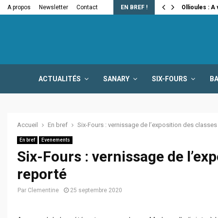
e la fermeture…
A propos
Newsletter
Contact
EN BREF !
Ollioules : A
ACTUALITÉS
SANARY
SIX-FOURS
B
Accueil
En bref
Six-Fours : vernissage de l’exposition des classes
En bref
Evenements
Six-Fours : vernissage de l’ex
reporté
Par
Clementine
25 septembre 2020