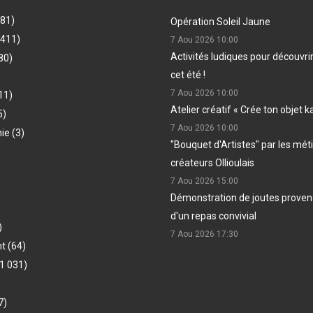
481)
Opération Soleil Jaune
(411)
7 Aou 2026
10:00
Activités ludiques pour découvri
80)
cet été !
7 Aou 2026
10:00
11)
Atelier créatif « Crée ton objet k
5)
7 Aou 2026
10:00
hie
(3)
"Bouquet d'Artistes" par les méti
créateurs Ollioulais
7 Aou 2026
15:00
Démonstration de joutes provenç
d'un repas convivial
)
7 Aou 2026
17:30
nt
(64)
1 031)
7)