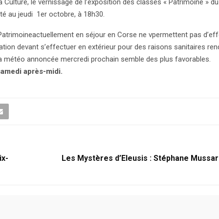
 Culture, le vernissage de l’exposition des classes « Patrimoine » d
orté au jeudi 1er octobre, à 18h30.
s Patrimoineactuellement en séjour en Corse ne vpermettent pas d’ef
ollation devant s’effectuer en extérieur pour des raisons sanitaires re
 la météo annoncée mercredi prochain semble des plus favorables.
 samedi après-midi.
ix-
Les Mystères d’Eleusis : Stéphane Mussar