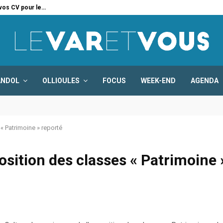
 vos CV pour le…
Six
ANDOL
OLLIOULES
FOCUS
WEEK-END
AGENDA
 « Patrimoine » reporté
position des classes « Patrimoine 