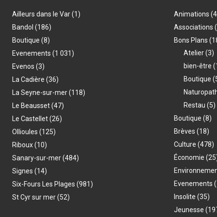
Ailleurs dans le Var
(1)
Animations
(
Bandol
(186)
Associations
Boutique
(8)
Bons Plans
(1
Atelier
(3)
Evenements
(1 031)
bien-être
(
Evenos
(3)
Boutique
(
La Cadière
(36)
Naturopat
La Seyne-sur-mer
(118)
Restau
(5)
Le Beausset
(47)
Boutique
(8)
Le Castellet
(26)
Brèves
(18)
Ollioules
(125)
Culture
(478)
Riboux
(10)
Économie
(25
Sanary-sur-mer
(484)
Environneme
Signes
(14)
Evenements
(
Six-Fours Les Plages
(981)
Insolite
(35)
St Cyr sur mer
(52)
Jeunesse
(19